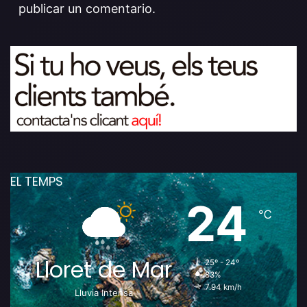
publicar un comentario.
EL TEMPS
24
℃
Lloret de Mar
25º - 24º
83%
7.94 km/h
Lluvia Intensa