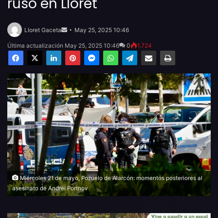
ruso en Lloret
Send
an
Lloret Gaceta
May 25, 2025 10:46
email
Última actualización May 25, 2025 10:46
0
1.724
Facebook
X
LinkedIn
Pinterest
Messenger
WhatsApp
Telegram
Compartir por email
Imprimir
Miércoles 21 de mayo, Pozuelo de Alarcón: momentos posteriores al
asesinato de Andréi Portnov