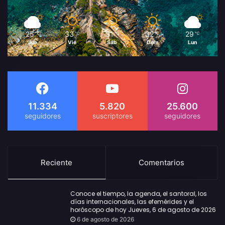
25
33
31
32
29
℃
℃
℃
℃
℃
Jue
Vie
Sáb
Dom
Lun
11.334
5.820
25.600
Reciente
Comentarios
Conoce el tiempo, la agenda, el santoral, los
días internacionales, las efemérides y el
horóscopo de hoy Jueves, 6 de agosto de 2026
6 de agosto de 2026