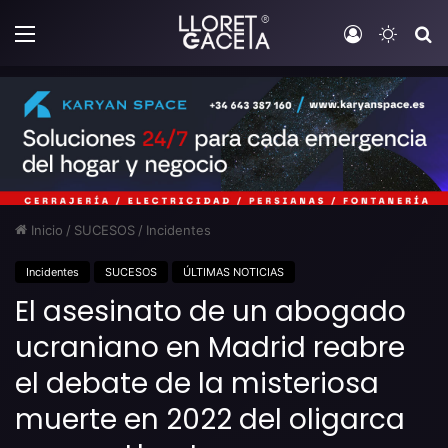
Menú
Iniciar sesi
Switch
B
Inicio
/
SUCESOS
/
Incidentes
Incidentes
SUCESOS
ÚLTIMAS NOTICIAS
El asesinato de un abogado
ucraniano en Madrid reabre
el debate de la misteriosa
muerte en 2022 del oligarca