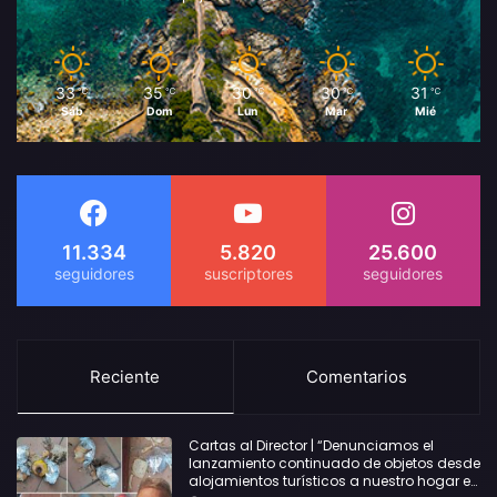
33
35
30
30
31
℃
℃
℃
℃
℃
Sáb
Dom
Lun
Mar
Mié
11.334
5.820
25.600
Reciente
Comentarios
Cartas al Director | “Denunciamos el
lanzamiento continuado de objetos desde
alojamientos turísticos a nuestro hogar en