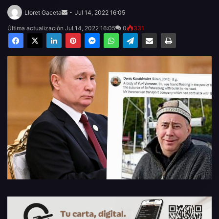
Send
an
Lloret Gaceta
Jul 14, 2022 16:05
email
Última actualización Jul 14, 2022 16:05
0
331
Facebook
X
LinkedIn
Pinterest
Messenger
WhatsApp
Telegram
Compartir por email
Imprimir