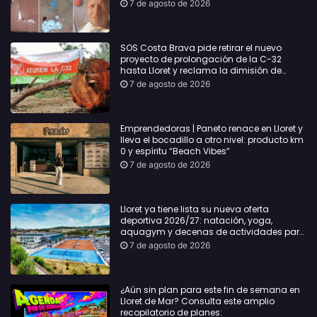
Lloret: Podría haber causado una
7 de agosto de 2026
desgracia”
SOS Costa Brava pide retirar el nuevo
proyecto de prolongación de la C-32
hasta Lloret y reclama la dimisión de
Sílvia Paneque
7 de agosto de 2026
Emprendedoras | Paneto renace en Lloret y
lleva el bocadillo a otro nivel: producto km
0 y espíritu “Beach Vibes”
7 de agosto de 2026
Lloret ya tiene lista su nueva oferta
deportiva 2026/27: natación, yoga,
aquagym y decenas de actividades para
todas las edades
7 de agosto de 2026
¿Aún sin plan para este fin de semana en
Lloret de Mar? Consulta este amplio
recopilatorio de planes: