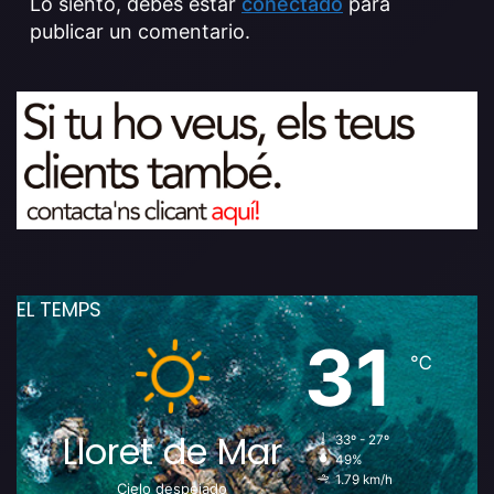
Lo siento, debes estar
conectado
para
publicar un comentario.
EL TEMPS
31
℃
Lloret de Mar
33º - 27º
49%
1.79 km/h
Cielo despejado