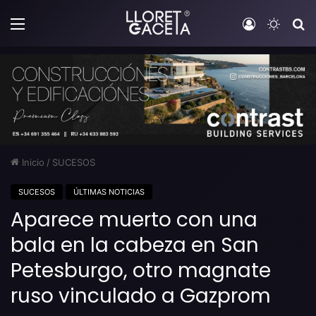
Menú
Iniciar sesi
Switch
B
Inicio
/
SUCESOS
SUCESOS
ÚLTIMAS NOTICIAS
Aparece muerto con una
bala en la cabeza en San
Petesburgo, otro magnate
ruso vinculado a Gazprom