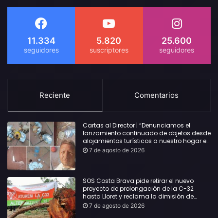
11.334
5.820
25.600
Reciente
Comentarios
Cartas al Director | “Denunciamos el
lanzamiento continuado de objetos desde
alojamientos turísticos a nuestro hogar en
Lloret: Podría haber causado una
7 de agosto de 2026
desgracia”
SOS Costa Brava pide retirar el nuevo
proyecto de prolongación de la C-32
hasta Lloret y reclama la dimisión de
Sílvia Paneque
7 de agosto de 2026