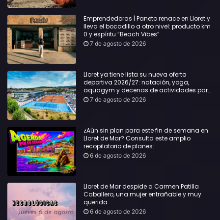
Emprendedoras | Paneto renace en Lloret y
lleva el bocadillo a otro nivel: producto km
0 y espíritu “Beach Vibes”
7 de agosto de 2026
Lloret ya tiene lista su nueva oferta
deportiva 2026/27: natación, yoga,
aquagym y decenas de actividades para
todas las edades
7 de agosto de 2026
¿Aún sin plan para este fin de semana en
Lloret de Mar? Consulta este amplio
recopilatorio de planes:
6 de agosto de 2026
Lloret de Mar despide a Carmen Patilla
Caballero, una mujer entrañable y muy
querida
6 de agosto de 2026