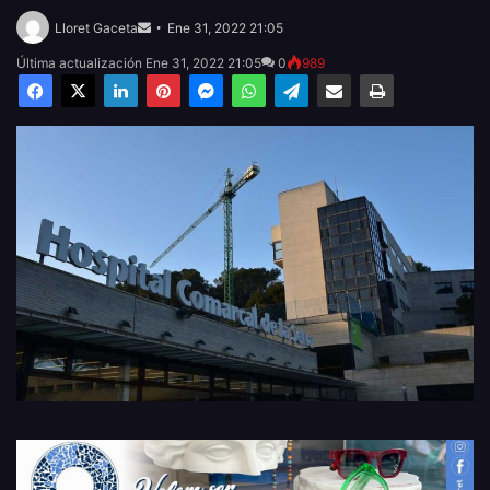
Send
an
Lloret Gaceta
Ene 31, 2022 21:05
email
Última actualización Ene 31, 2022 21:05
0
989
Facebook
X
LinkedIn
Pinterest
Messenger
WhatsApp
Telegram
Compartir por email
Imprimir