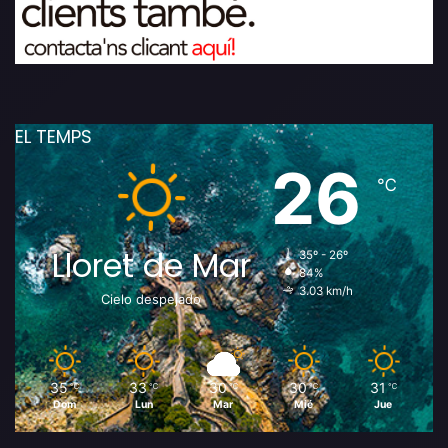
EL TEMPS
26
℃
Lloret de Mar
35º - 26º
84%
3.03 km/h
Cielo despejado
35
33
30
30
31
℃
℃
℃
℃
℃
Dom
Lun
Mar
Mié
Jue