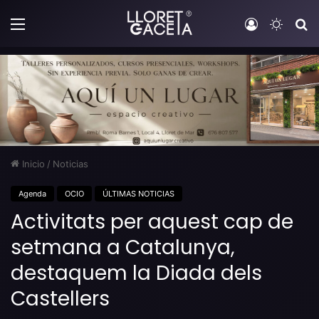
Menú
Iniciar sesi
Switch
B
Inicio
/
Noticias
Agenda
OCIO
ÚLTIMAS NOTICIAS
Activitats per aquest cap de
setmana a Catalunya,
destaquem la Diada dels
Castellers