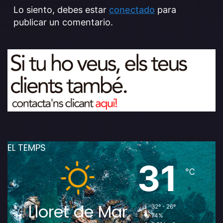
Lo siento, debes estar
conectado
para
publicar un comentario.
EL TEMPS
31
℃
Lloret de Mar
32º - 26º
74%