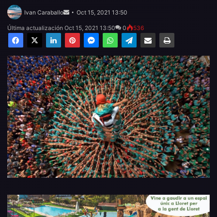
Send
an
Ivan Caraballo
Oct 15, 2021 13:50
email
Última actualización Oct 15, 2021 13:50
0
536
Facebook
X
LinkedIn
Pinterest
Messenger
WhatsApp
Telegram
Compartir por email
Imprimir