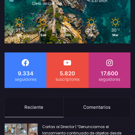
5.81 km/h
Cielo despejado
31
34
32
29
30
℃
℃
℃
℃
℃
Vie
Sáb
Dom
Lun
Mar
9.334
5.820
17.600
Reciente
Comentarios
Cartas al Director | “Denunciamos el
lanzamiento continuado de objetos desde