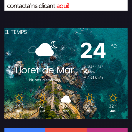
EL TEMPS
24
℃
Lloret de Mar
34º - 24º
82%
1.61 km/h
Nubes dispersas
34
32
30
30
32
℃
℃
℃
℃
℃
Dom
Lun
Mar
Mié
Jue