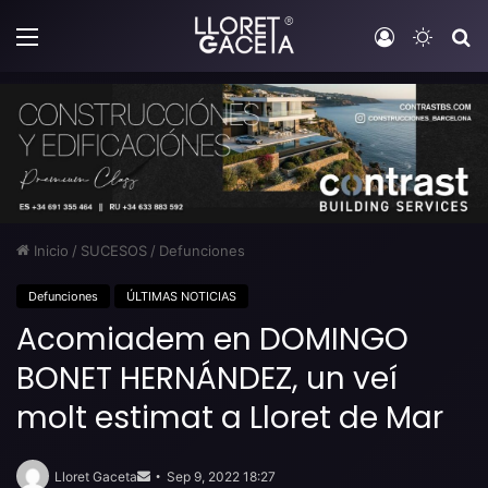
Menú
Iniciar sesi
Switch
B
Inicio
/
SUCESOS
/
Defunciones
Defunciones
ÚLTIMAS NOTICIAS
Acomiadem en DOMINGO
BONET HERNÁNDEZ, un veí
molt estimat a Lloret de Mar
Send
an
Lloret Gaceta
Sep 9, 2022 18:27
email