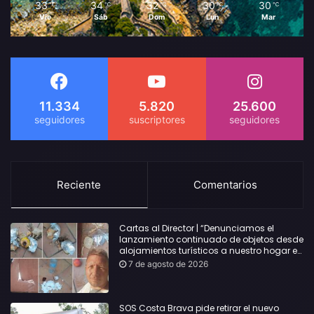
33
34
32
30
30
℃
℃
℃
℃
℃
Vie
Sáb
Dom
Lun
Mar
11.334
5.820
25.600
Reciente
Comentarios
Cartas al Director | “Denunciamos el
lanzamiento continuado de objetos desde
alojamientos turísticos a nuestro hogar en
Lloret: Podría haber causado una
7 de agosto de 2026
desgracia”
SOS Costa Brava pide retirar el nuevo