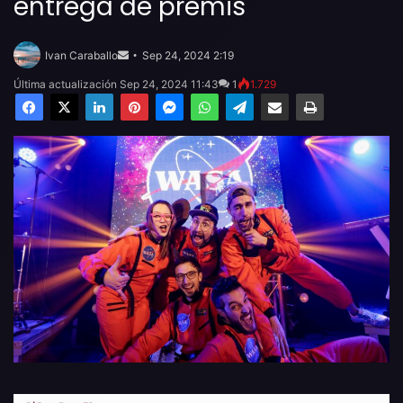
entrega de premis
Send
an
Ivan Caraballo
Sep 24, 2024 2:19
email
Última actualización Sep 24, 2024 11:43
1
1.729
Facebook
X
LinkedIn
Pinterest
Messenger
WhatsApp
Telegram
Compartir por email
Imprimir