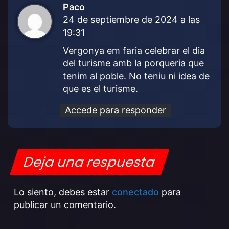
Paco
d
24 de septiembre de 2024 a las
i
19:31
c
e
Vergonya em faria celebrar el dia
:
del turisme amb la porqueria que
tenim al poble. No teniu ni idea de
que es el turisme.
Accede para responder
Deja una respuesta
Lo siento, debes estar
conectado
para
publicar un comentario.