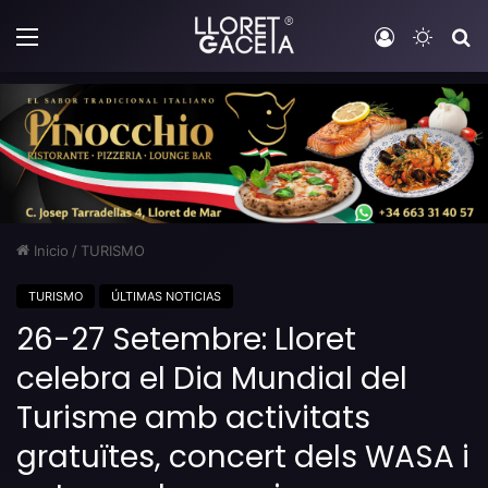
Menú
Iniciar sesi
Switch
B
Inicio
/
TURISMO
TURISMO
ÚLTIMAS NOTICIAS
26-27 Setembre: Lloret
celebra el Dia Mundial del
Turisme amb activitats
gratuïtes, concert dels WASA i