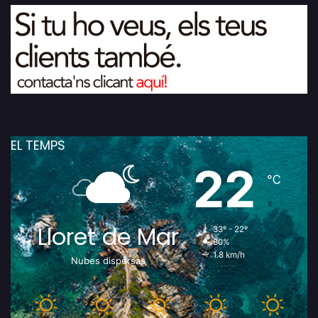
EL TEMPS
22
℃
Lloret de Mar
33º - 22º
80%
1.8 km/h
Nubes dispersas