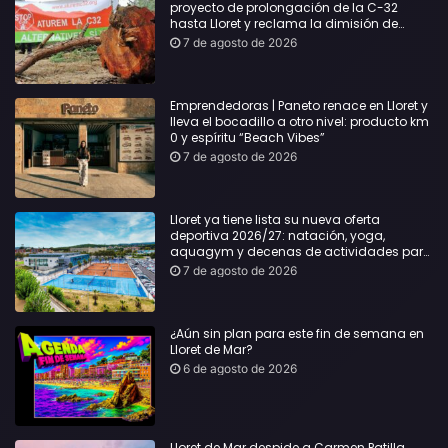
proyecto de prolongación de la C-32
hasta Lloret y reclama la dimisión de
Sílvia Paneque
7 de agosto de 2026
Emprendedoras | Paneto renace en Lloret y
lleva el bocadillo a otro nivel: producto km
0 y espíritu “Beach Vibes”
7 de agosto de 2026
Lloret ya tiene lista su nueva oferta
deportiva 2026/27: natación, yoga,
aquagym y decenas de actividades para
todas las edades
7 de agosto de 2026
¿Aún sin plan para este fin de semana en
Lloret de Mar?
6 de agosto de 2026
Lloret de Mar despide a Carmen Patilla