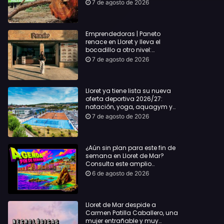
hasta Lloret y reclama la
7 de agosto de 2026
dimisión de Sílvia Paneque
Emprendedoras | Paneto
renace en Lloret y lleva el
bocadillo a otro nivel:
producto km 0 y espíritu
7 de agosto de 2026
“Beach Vibes”
Lloret ya tiene lista su nueva
oferta deportiva 2026/27:
natación, yoga, aquagym y
decenas de actividades para
7 de agosto de 2026
todas las edades
¿Aún sin plan para este fin de
semana en Lloret de Mar?
Consulta este amplio
recopilatorio de planes:
6 de agosto de 2026
Lloret de Mar despide a
Carmen Patilla Caballero, una
mujer entrañable y muy