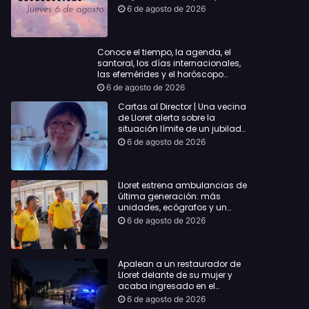
querida
6 de agosto de 2026
Conoce el tiempo, la agenda, el
santoral, los días internacionales,
las efemérides y el horóscopo…
6 de agosto de 2026
Cartas al Director | Una vecina
de Lloret alerta sobre la
situación límite de un jubilado
de 65 años y pide una
6 de agosto de 2026
respuesta urgente
Lloret estrena ambulancias de
última generación: más
unidades, ecógrafos y un
servicio reforzado las 24 horas
6 de agosto de 2026
Apalean a un restaurador de
Lloret delante de su mujer y
acaba ingresado en el
Hospital Vall d’Hebron
6 de agosto de 2026