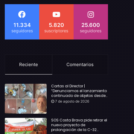
11.334
5.820
25.600
Reciente
Comentarios
Cartas al Director |
“Denunciamos el lanzamiento
continuado de objetos desde
alojamientos turísticos a
7 de agosto de 2026
nuestro hogar en Lloret: Podría
haber causado una
desgracia”
SOS Costa Brava pide retirar el
nuevo proyecto de
prolongación de la C-32