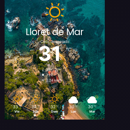
Lloret de Mar
Cielo despejado
31
℃
33º - 27º
75%
2.24 km/h
33
34
32
30
30
℃
℃
℃
℃
℃
Vie
Sáb
Dom
Lun
Mar