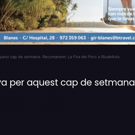
quest cap de setmana. Recomanem: La Fira del Porc a Riudellots
nya per aquest cap de setmana
Imprimir