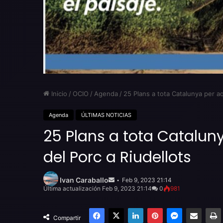
Inicio
/
OCIO
/
Agenda
/
25 Plans a tota Catalunya per a
Agenda
ÚLTIMAS NOTICIAS
25 Plans a tota Catalu
del Porc a Riudellots
Send
an
Ivan Caraballo
Feb 9, 2023 21:14
email
Última actualización Feb 9, 2023 21:14
0
981
Facebook
X
LinkedIn
Pinterest
Messenger
Compartir por email
Compartir