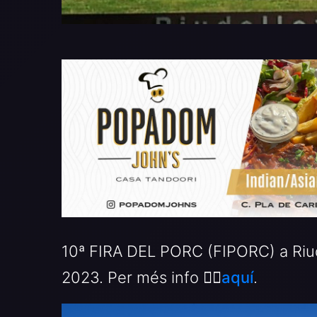
10ª FIRA DEL PORC (FIPORC) a Riudel
2023. Per més info 👉🏻
aquí
.