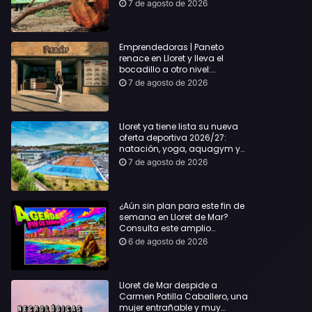
hasta Lloret y reclama la
7 de agosto de 2026
dimisión de Sílvia Paneque
Emprendedoras | Paneto
renace en Lloret y lleva el
bocadillo a otro nivel:
producto km 0 y espíritu
7 de agosto de 2026
“Beach Vibes”
Lloret ya tiene lista su nueva
oferta deportiva 2026/27:
natación, yoga, aquagym y
decenas de actividades para
7 de agosto de 2026
todas las edades
¿Aún sin plan para este fin de
semana en Lloret de Mar?
Consulta este amplio
recopilatorio de planes:
6 de agosto de 2026
Lloret de Mar despide a
Carmen Patilla Caballero, una
mujer entrañable y muy