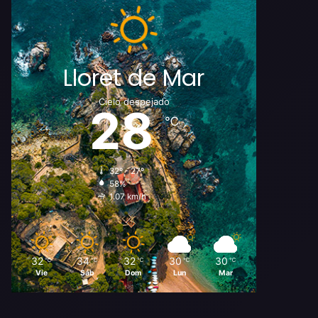
Lloret de Mar
Cielo despejado
28
℃
32º - 27º
58%
1.07 km/h
32
34
32
30
30
℃
℃
℃
℃
℃
Vie
Sáb
Dom
Lun
Mar