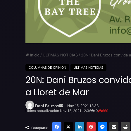
Inicio
/
ÚLTIMAS NOTICIAS
/
20N: Dani Bruzos convida a 
COLUMNAS DE OPINIÓN
ÚLTIMAS NOTICIAS
20N: Dani Bruzos convida
a Lloret de Mar
Send
an
Dani Bruzos
Nov 15, 2021 12:33
email
Última actualización Nov 15, 2021 12:36
0
669
Facebook
X
LinkedIn
Pinterest
Messenger
Compartir por email
Compartir