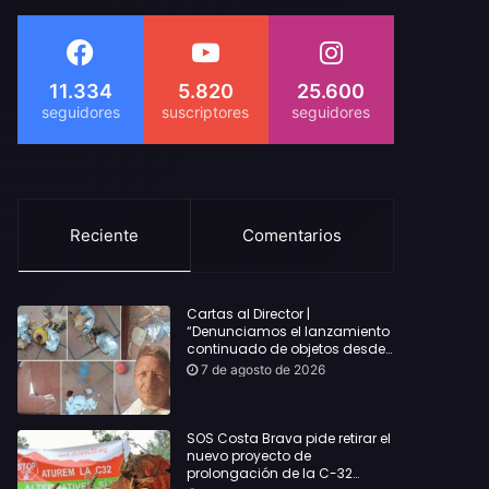
11.334
5.820
25.600
Reciente
Comentarios
Cartas al Director |
“Denunciamos el lanzamiento
continuado de objetos desde
alojamientos turísticos a
7 de agosto de 2026
nuestro hogar en Lloret: Podría
haber causado una
desgracia”
SOS Costa Brava pide retirar el
nuevo proyecto de
prolongación de la C-32