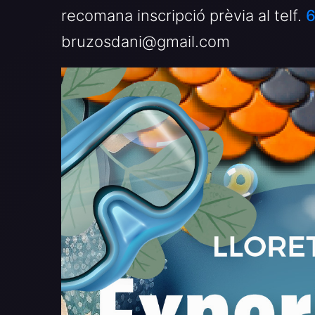
recomana inscripció prèvia al telf.
6
bruzosdani@gmail.com