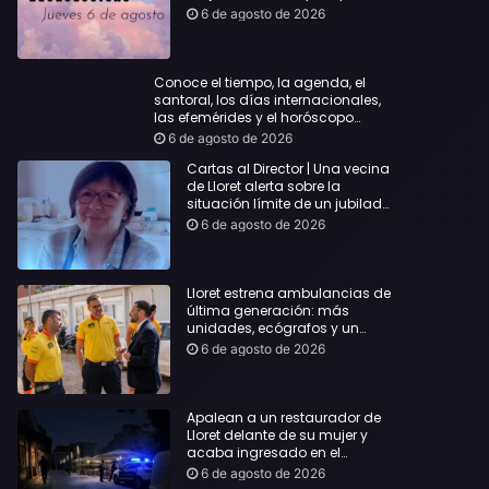
querida
6 de agosto de 2026
Conoce el tiempo, la agenda, el
santoral, los días internacionales,
las efemérides y el horóscopo…
6 de agosto de 2026
Cartas al Director | Una vecina
de Lloret alerta sobre la
situación límite de un jubilado
de 65 años y pide una
6 de agosto de 2026
respuesta urgente
Lloret estrena ambulancias de
última generación: más
unidades, ecógrafos y un
servicio reforzado las 24 horas
6 de agosto de 2026
Apalean a un restaurador de
Lloret delante de su mujer y
acaba ingresado en el
Hospital Vall d’Hebron
6 de agosto de 2026