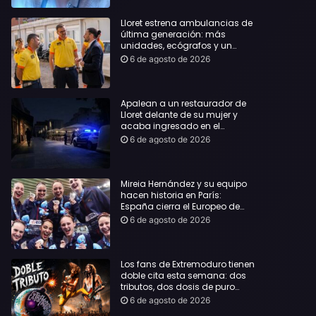
Lloret estrena ambulancias de
última generación: más
unidades, ecógrafos y un
servicio reforzado las 24 horas
6 de agosto de 2026
Apalean a un restaurador de
Lloret delante de su mujer y
acaba ingresado en el
Hospital Vall d’Hebron
6 de agosto de 2026
Mireia Hernández y su equipo
hacen historia en París:
España cierra el Europeo de
natación artística con ocho
6 de agosto de 2026
medallas
Los fans de Extremoduro tienen
doble cita esta semana: dos
tributos, dos dosis de puro
rock de la mano del Clon
6 de agosto de 2026
Festival y La Jarana