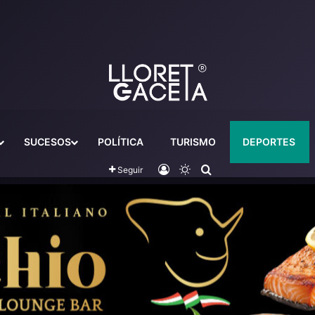
SUCESOS
POLÍTICA
TURISMO
DEPORTES
Iniciar sesión
Switch skin
Buscador
Seguir