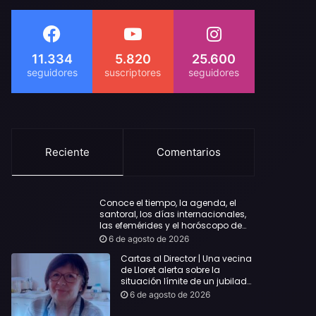
11.334
5.820
25.600
Reciente
Comentarios
Conoce el tiempo, la agenda, el
santoral, los días internacionales,
las efemérides y el horóscopo de
hoy Jueves, 6 de agosto de 2026
6 de agosto de 2026
Cartas al Director | Una vecina
de Lloret alerta sobre la
situación límite de un jubilado
de 65 años y pide una
6 de agosto de 2026
respuesta urgente