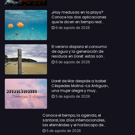
¿Hay medusas en la playa?
Conoce las dos aplicaciones
que te dicen en tiempo real
dónde bañarte con
6 de agosto de 2026
tranquilidad
El verano dispara el consumo
de agua y la generación de
residuos en Lloret: estas son
las cifras que deja el turismo
6 de agosto de 2026
Lloret de Mar despide a Isabel
Céspedes Molina «La Antigua»,
una mujer alegre y muy
querida en la población
5 de agosto de 2026
Conoce el tiempo, la agenda, el
santoral, los días internacionales,
las efemérides y el horóscopo de
hoy, Miércoles, 5 de agosto de 2026:
5 de agosto de 2026