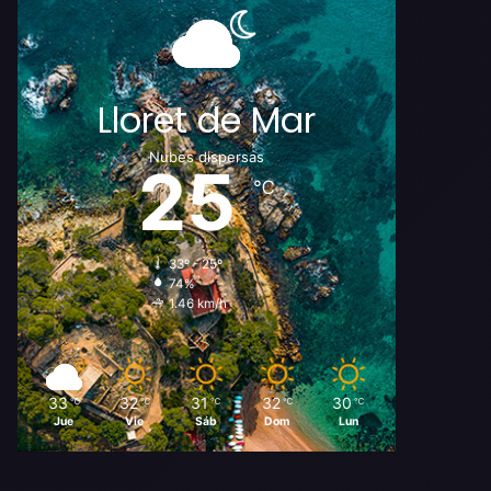
Lloret de Mar
Nubes dispersas
25
℃
33º - 25º
74%
1.46 km/h
33
32
31
32
30
℃
℃
℃
℃
℃
Jue
Vie
Sáb
Dom
Lun