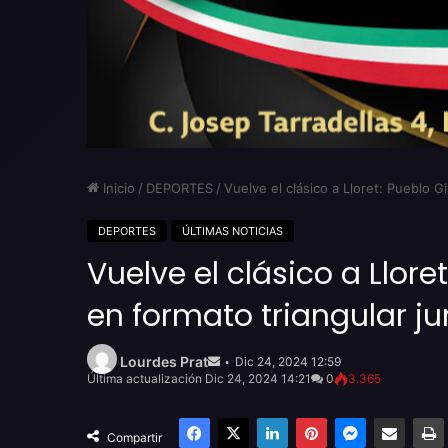
Inicio
/
DEPORTES
/
Vuelve el clásico a Lloret: Pueblo G
DEPORTES
ÚLTIMAS NOTICIAS
Vuelve el clásico a Llore
en formato triangular ju
Send
an
Lourdes Prat
Dic 24, 2024 12:59
email
Última actualización Dic 24, 2024 14:21
0
3.365
Facebook
X
LinkedIn
Pinterest
Messenger
Compartir por email
Compartir