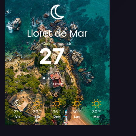
Lloret de Mar
Cielo despejado
27
℃
29º - 27º
80%
3.51 km/h
27
33
36
30
30
℃
℃
℃
℃
℃
Vie
Sáb
Dom
Lun
Mar