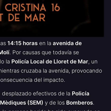
las
14:15 horas
en la
avenida de
Molí
. Por causas que todavía se
do la
Policía Local de Lloret de Mar
, un
mientras cruzaba la avenida, provocando
 consecuencia del impacto.
n desplazado efectivos de la
Policía
 Mèdiques (SEM)
y de los
Bomberos
.