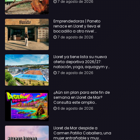
hasta Lloret y reclama la
7 de agosto de 2026
dimisión de Sílvia Paneque
Emprendedoras | Paneto
renace en Lloret y lleva el
bocadillo a otro nivel:
producto km 0 y espíritu
7 de agosto de 2026
“Beach Vibes”
Lloret ya tiene lista su nueva
oferta deportiva 2026/27:
natación, yoga, aquagym y
decenas de actividades para
7 de agosto de 2026
todas las edades
¿Aún sin plan para este fin de
semana en Lloret de Mar?
Consulta este amplio
recopilatorio de planes:
6 de agosto de 2026
Lloret de Mar despide a
Carmen Patilla Caballero, una
mujer entrañable y muy