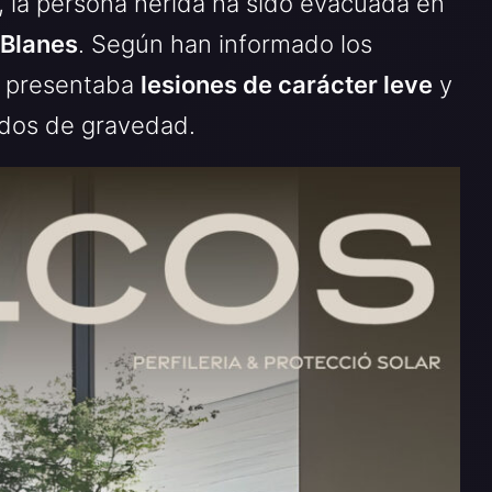
a, la persona herida ha sido evacuada en
 Blanes
. Según han informado los
a presentaba
lesiones de carácter leve
y
idos de gravedad.