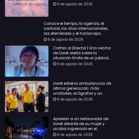
querida
6 de agosto de 2026
Conoce el tiempo, la agenda, el
santoral, los días internacionales,
las efemérides y el horóscopo…
6 de agosto de 2026
Cartas al Director | Una vecina
de Lloret alerta sobre la
situación límite de un jubilado
de 65 años y pide una
6 de agosto de 2026
respuesta urgente
Lloret estrena ambulancias de
última generación: más
unidades, ecógrafos y un
servicio reforzado las 24 horas
6 de agosto de 2026
Apalean a un restaurador de
Lloret delante de su mujer y
acaba ingresado en el
Hospital Vall d’Hebron
6 de agosto de 2026