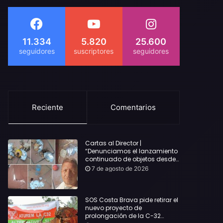
11.334
5.820
25.600
Reciente
Comentarios
Cartas al Director |
“Denunciamos el lanzamiento
continuado de objetos desde
alojamientos turísticos a
7 de agosto de 2026
nuestro hogar en Lloret: Podría
haber causado una
desgracia”
SOS Costa Brava pide retirar el
nuevo proyecto de
prolongación de la C-32