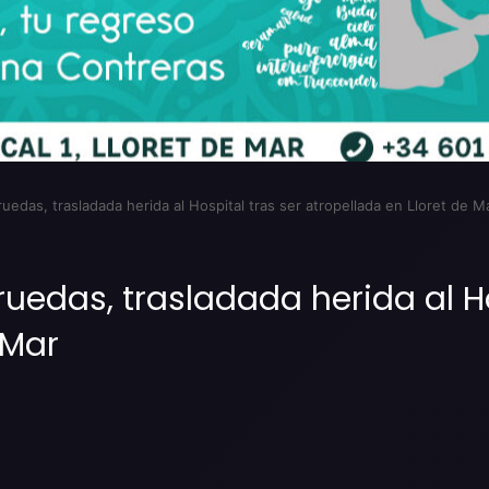
ruedas, trasladada herida al Hospital tras ser atropellada en Lloret de M
ruedas, trasladada herida al Ho
 Mar
Imprimir