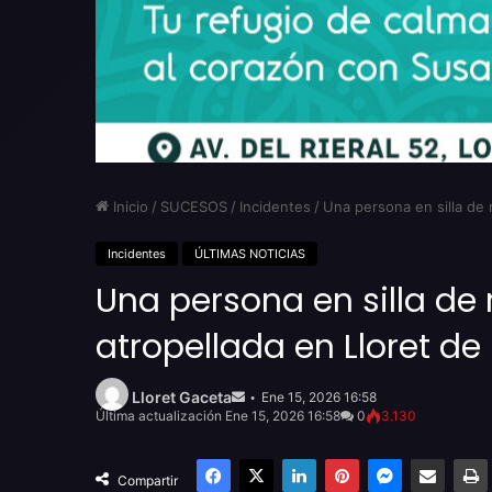
Inicio
/
SUCESOS
/
Incidentes
/
Una persona en silla de 
Incidentes
ÚLTIMAS NOTICIAS
Una persona en silla de 
atropellada en Lloret de
Send
an
Lloret Gaceta
Ene 15, 2026 16:58
email
Última actualización Ene 15, 2026 16:58
0
3.130
Facebook
X
LinkedIn
Pinterest
Messenger
Compartir por email
Compartir