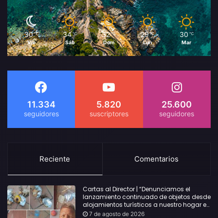
30
34
32
29
30
℃
℃
℃
℃
℃
Vie
Sáb
Dom
Lun
Mar
11.334
5.820
25.600
Reciente
Comentarios
Cartas al Director | “Denunciamos el
lanzamiento continuado de objetos desde
alojamientos turísticos a nuestro hogar en
Lloret: Podría haber causado una
7 de agosto de 2026