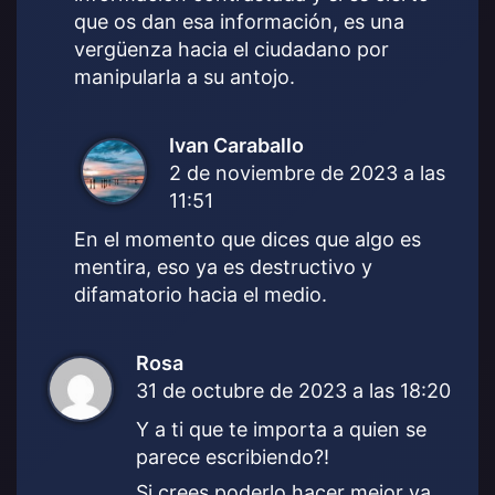
que os dan esa información, es una
vergüenza hacia el ciudadano por
manipularla a su antojo.
Ivan Caraballo
d
2 de noviembre de 2023 a las
i
11:51
c
e
En el momento que dices que algo es
:
mentira, eso ya es destructivo y
difamatorio hacia el medio.
Rosa
d
31 de octubre de 2023 a las 18:20
i
c
Y a ti que te importa a quien se
e
parece escribiendo?!
:
Si crees poderlo hacer mejor ya