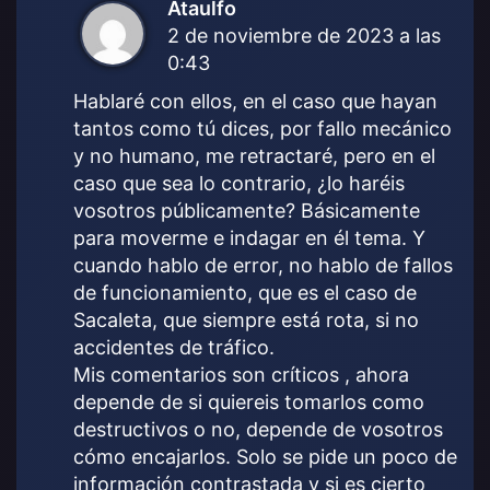
Ataulfo
d
2 de noviembre de 2023 a las
i
0:43
c
e
Hablaré con ellos, en el caso que hayan
:
tantos como tú dices, por fallo mecánico
y no humano, me retractaré, pero en el
caso que sea lo contrario, ¿lo haréis
vosotros públicamente? Básicamente
para moverme e indagar en él tema. Y
cuando hablo de error, no hablo de fallos
de funcionamiento, que es el caso de
Sacaleta, que siempre está rota, si no
accidentes de tráfico.
Mis comentarios son críticos , ahora
depende de si quiereis tomarlos como
destructivos o no, depende de vosotros
cómo encajarlos. Solo se pide un poco de
información contrastada y si es cierto