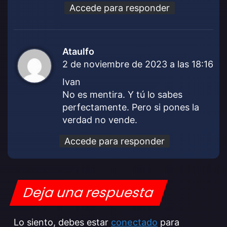
Accede para responder
Ataulfo
d
2 de noviembre de 2023 a las 18:16
i
c
Ivan
e
No es mentira. Y tú lo sabes
:
perfectamente. Pero si pones la
verdad no vende.
Accede para responder
Deja una respuesta
Lo siento, debes estar
conectado
para