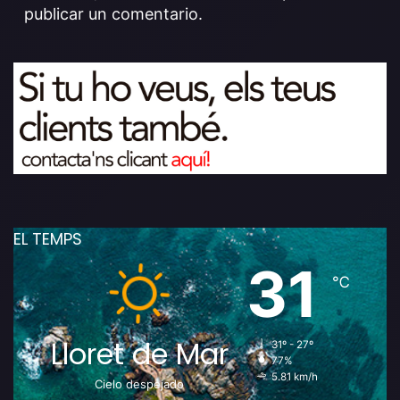
publicar un comentario.
EL TEMPS
31
℃
Lloret de Mar
31º - 27º
77%
5.81 km/h
Cielo despejado