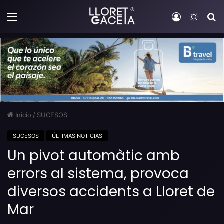
Menú
Iniciar sesi
Switch
B
Inicio
/
SUCESOS
SUCESOS
ÚLTIMAS NOTICIAS
Un pivot automàtic amb
errors al sistema, provoca
diversos accidents a Lloret de
Mar