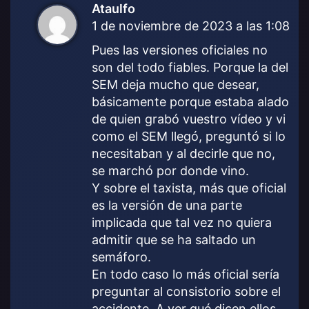
Ataulfo
d
1 de noviembre de 2023 a las 1:08
i
c
Pues las versiones oficiales no
e
son del todo fiables. Porque la del
:
SEM deja mucho que desear,
básicamente porque estaba alado
de quien grabó vuestro vídeo y vi
como el SEM llegó, preguntó si lo
necesitaban y al decirle que no,
se marchó por donde vino.
Y sobre el taxista, más que oficial
es la versión de una parte
implicada que tal vez no quiera
admitir que se ha saltado un
semáforo.
En todo caso lo más oficial sería
preguntar al consistorio sobre el
accidente. A ver qué dicen ellos.