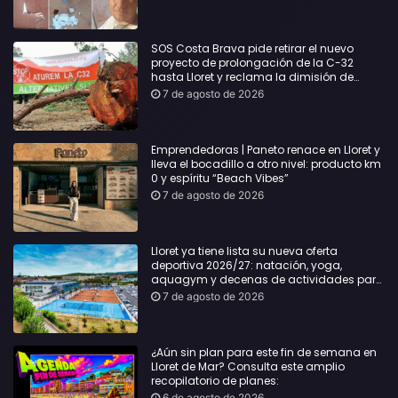
desgracia”
SOS Costa Brava pide retirar el nuevo
proyecto de prolongación de la C-32
hasta Lloret y reclama la dimisión de
Sílvia Paneque
7 de agosto de 2026
Emprendedoras | Paneto renace en Lloret y
lleva el bocadillo a otro nivel: producto km
0 y espíritu “Beach Vibes”
7 de agosto de 2026
Lloret ya tiene lista su nueva oferta
deportiva 2026/27: natación, yoga,
aquagym y decenas de actividades para
todas las edades
7 de agosto de 2026
¿Aún sin plan para este fin de semana en
Lloret de Mar? Consulta este amplio
recopilatorio de planes:
6 de agosto de 2026