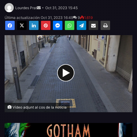
Send
an
Lourdes Prat
Oct 31, 2023 15:45
email
Última actualización Oct 31, 2023 16:49
9
1.619
Facebook
X
LinkedIn
Pinterest
Messenger
WhatsApp
Telegram
Compartir por email
Imprimir
Vídeo adjunt al cos de la notícia