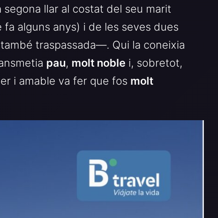
a segona llar al costat del seu marit
 fa alguns anys) i de les seves dues
també traspassada—. Qui la coneixia
ransmetia
pau
,
molt noble
i, sobretot,
per i amable va fer que fos
molt