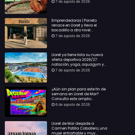
hasta Lloret y reclama la
7 de agosto de 2026
dimisión de Sílvia Paneque
Emprendedoras | Paneto
renace en Lloret y lleva el
bocadillo a otro nivel:
producto km 0 y espíritu
7 de agosto de 2026
“Beach Vibes”
Lloret ya tiene lista su nueva
oferta deportiva 2026/27:
natación, yoga, aquagym y
decenas de actividades para
7 de agosto de 2026
todas las edades
¿Aún sin plan para este fin de
semana en Lloret de Mar?
Consulta este amplio
recopilatorio de planes:
6 de agosto de 2026
Lloret de Mar despide a
Carmen Patilla Caballero, una
mujer entrañable y muy