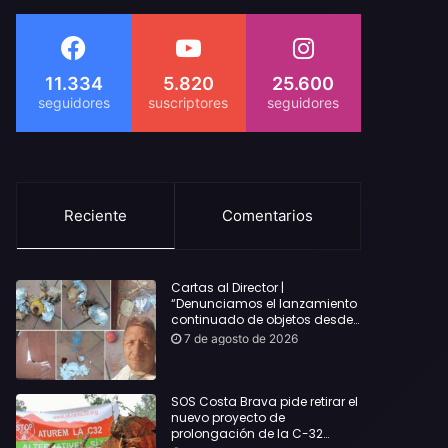
11.334
5.820
25.600
Reciente
Comentarios
Cartas al Director |
“Denunciamos el lanzamiento
continuado de objetos desde
alojamientos turísticos a
7 de agosto de 2026
nuestro hogar en Lloret: Podría
haber causado una
desgracia”
SOS Costa Brava pide retirar el
nuevo proyecto de
prolongación de la C-32