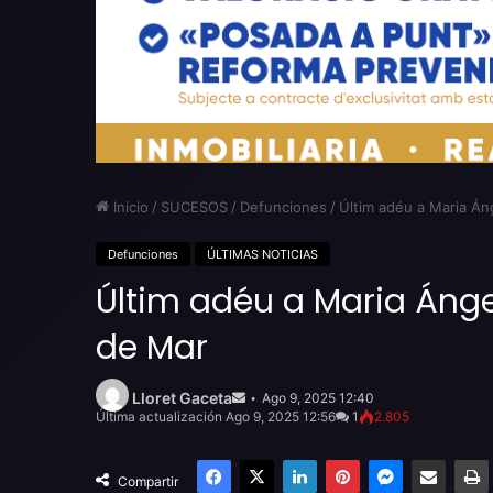
Inicio
/
SUCESOS
/
Defunciones
/
Últim adéu a Maria Án
Defunciones
ÚLTIMAS NOTICIAS
Últim adéu a Maria Ánge
de Mar
Send
an
Lloret Gaceta
Ago 9, 2025 12:40
email
Última actualización Ago 9, 2025 12:56
1
2.805
Facebook
X
LinkedIn
Pinterest
Messenger
Compartir por email
Compartir