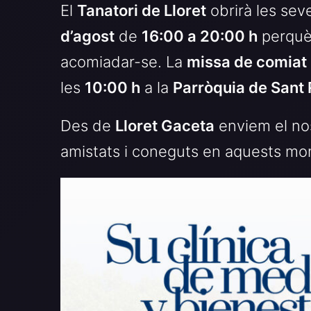
El
Tanatori de Lloret
obrirà les sev
d’agost
de
16:00 a 20:00 h
perquè 
acomiadar-se. La
missa de comiat
les
10:00 h
a la
Parròquia de Sant
Des de
Lloret Gaceta
enviem el nos
amistats i coneguts en aquests mo