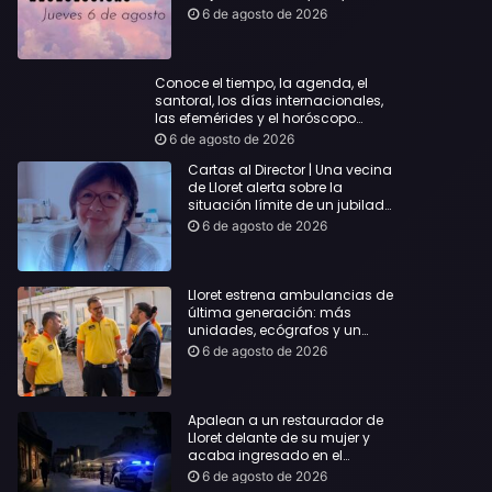
querida
6 de agosto de 2026
Conoce el tiempo, la agenda, el
santoral, los días internacionales,
las efemérides y el horóscopo…
6 de agosto de 2026
Cartas al Director | Una vecina
de Lloret alerta sobre la
situación límite de un jubilado
de 65 años y pide una
6 de agosto de 2026
respuesta urgente
Lloret estrena ambulancias de
última generación: más
unidades, ecógrafos y un
servicio reforzado las 24 horas
6 de agosto de 2026
Apalean a un restaurador de
Lloret delante de su mujer y
acaba ingresado en el
Hospital Vall d’Hebron
6 de agosto de 2026