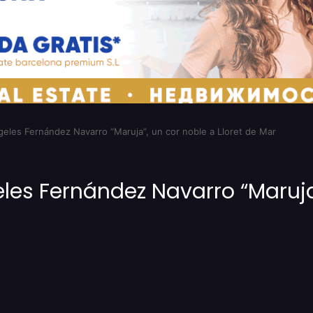
geles Fernández Navarro “Maruja”, un cor noble a Lloret de Mar
les Fernández Navarro “Maruja”
Imprimir