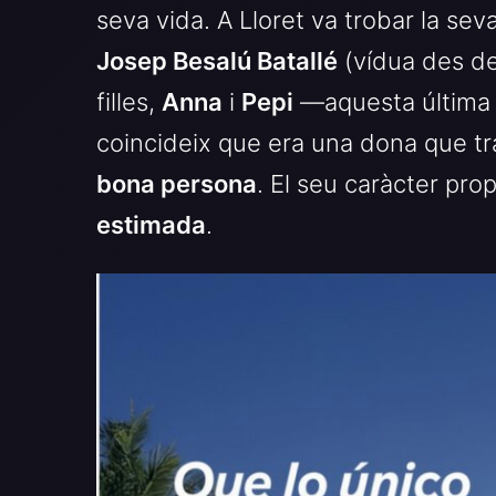
seva vida. A Lloret va trobar la sev
Josep Besalú Batallé
(vídua des de
filles,
Anna
i
Pepi
—aquesta última 
coincideix que era una dona que t
bona persona
. El seu caràcter pro
estimada
.