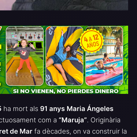
5
ha mort als
91 anys
Maria Ángeles
ectuosament com a
“Maruja”
. Originària
ret de Mar
fa dècades, on va construir la