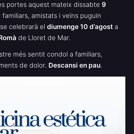
es portes aquest mateix dissabte
9
familiars, amistats i veïns puguin
se celebrarà el
diumenge 10 d’agost
a
 Romà
de Lloret de Mar.
tre més sentit condol a familiars,
ments de dolor.
Descansi en pau
.