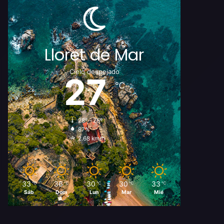
Lloret de Mar
Cielo despejado
27
℃
28º - 26º
87%
2.68 km/h
33
36
30
30
33
℃
℃
℃
℃
℃
Sáb
Dom
Lun
Mar
Mié