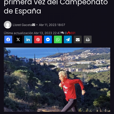
primera vez del Campeonato
de España
Send
an
Lloret Gaceta
Abr 11, 2023 18:07
email
Última actualización Abr 13, 2023 22:47
0
691
Facebook
X
LinkedIn
Pinterest
Messenger
WhatsApp
Telegram
Compartir por email
Imprimir