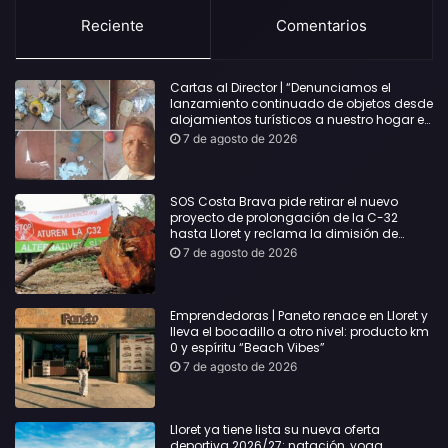
Reciente
Comentarios
Cartas al Director | “Denunciamos el
lanzamiento continuado de objetos desde
alojamientos turísticos a nuestro hogar en
Lloret: Podría haber causado una
7 de agosto de 2026
desgracia”
SOS Costa Brava pide retirar el nuevo
proyecto de prolongación de la C-32
hasta Lloret y reclama la dimisión de
Sílvia Paneque
7 de agosto de 2026
Emprendedoras | Paneto renace en Lloret y
lleva el bocadillo a otro nivel: producto km
0 y espíritu “Beach Vibes”
7 de agosto de 2026
Lloret ya tiene lista su nueva oferta
deportiva 2026/27: natación, yoga,