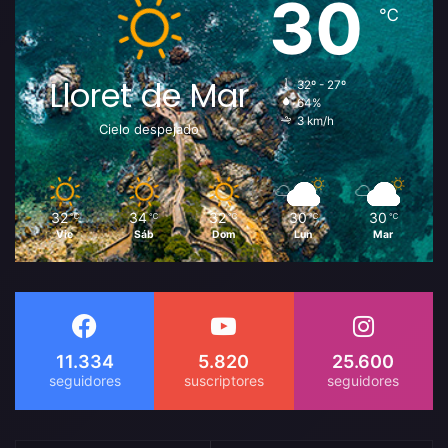
30
℃
Lloret de Mar
32º - 27º
64%
3 km/h
Cielo despejado
32
34
32
30
30
℃
℃
℃
℃
℃
Vie
Sáb
Dom
Lun
Mar
11.334
5.820
25.600