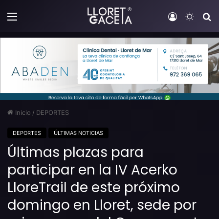
Menú
Iniciar sesi
Switch
B
Inicio
/
DEPORTES
DEPORTES
ÚLTIMAS NOTICIAS
Últimas plazas para
participar en la IV Acerko
LloreTrail de este próximo
domingo en Lloret, sede por