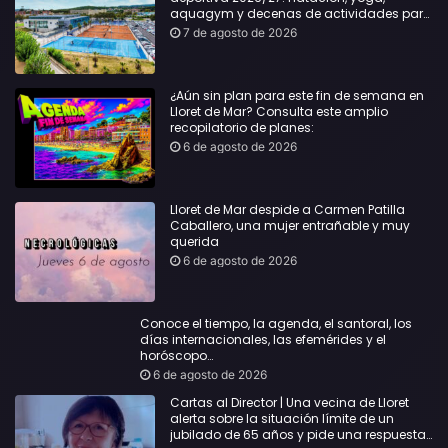
aquagym y decenas de actividades para
todas las edades
7 de agosto de 2026
¿Aún sin plan para este fin de semana en
Lloret de Mar? Consulta este amplio
recopilatorio de planes:
6 de agosto de 2026
Lloret de Mar despide a Carmen Patilla
Caballero, una mujer entrañable y muy
querida
6 de agosto de 2026
Conoce el tiempo, la agenda, el santoral, los
días internacionales, las efemérides y el
horóscopo…
6 de agosto de 2026
Cartas al Director | Una vecina de Lloret
alerta sobre la situación límite de un
jubilado de 65 años y pide una respuesta