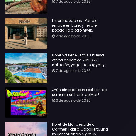
hasta Lloret y reclama la
7 de agosto de 2026
dimisión de Sílvia Paneque
Emprendedoras | Paneto
renace en Lloret y lleva el
bocadillo a otro nivel:
producto km 0 y espíritu
7 de agosto de 2026
“Beach Vibes”
Lloret ya tiene lista su nueva
oferta deportiva 2026/27:
natación, yoga, aquagym y
decenas de actividades para
7 de agosto de 2026
todas las edades
¿Aún sin plan para este fin de
semana en Lloret de Mar?
6 de agosto de 2026
Lloret de Mar despide a
Carmen Patilla Caballero, una
mujer entrañable y muy