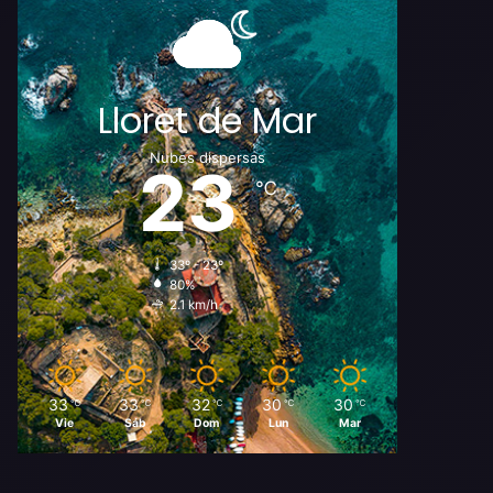
Lloret de Mar
Nubes dispersas
23
℃
33º - 23º
80%
2.1 km/h
33
33
32
30
30
℃
℃
℃
℃
℃
Vie
Sáb
Dom
Lun
Mar