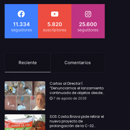
11.334
5.820
25.600
Reciente
Comentarios
Cartas al Director |
“Denunciamos el lanzamiento
continuado de objetos desde
alojamientos turísticos a
7 de agosto de 2026
nuestro hogar en Lloret: Podría
haber causado una
desgracia”
SOS Costa Brava pide retirar el
nuevo proyecto de
prolongación de la C-32