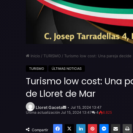
Inicio
/
TURISMO
/
Turismo low cost: Una pareja decide 
TURISMO
ÚLTIMAS NOTICIAS
Turismo low cost: Una p
de Lloret de Mar
Send
an
Lloret Gaceta
Jul 15, 2024 13:47
email
Última actualización Jul 15, 2024 13:47
4
6.825
Facebook
X
LinkedIn
Pinterest
Messenger
Compartir por email
Compartir