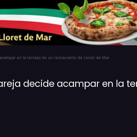
acampar en la terraza de un restaurante de Lloret de Mar
areja decide acampar en la te
Imprimir