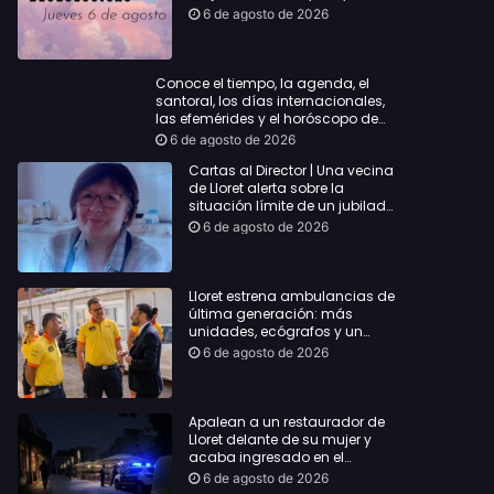
querida
6 de agosto de 2026
Conoce el tiempo, la agenda, el
santoral, los días internacionales,
las efemérides y el horóscopo de
hoy Jueves, 6 de agosto de 2026
6 de agosto de 2026
Cartas al Director | Una vecina
de Lloret alerta sobre la
situación límite de un jubilado
de 65 años y pide una
6 de agosto de 2026
respuesta urgente
Lloret estrena ambulancias de
última generación: más
unidades, ecógrafos y un
servicio reforzado las 24 horas
6 de agosto de 2026
Apalean a un restaurador de
Lloret delante de su mujer y
acaba ingresado en el
Hospital Vall d’Hebron
6 de agosto de 2026