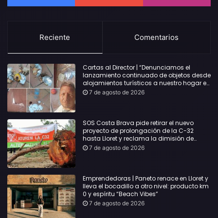
Reciente
Comentarios
Cartas al Director | “Denunciamos el
lanzamiento continuado de objetos desde
alojamientos turísticos a nuestro hogar en
Lloret: Podría haber causado una
7 de agosto de 2026
desgracia”
SOS Costa Brava pide retirar el nuevo
proyecto de prolongación de la C-32
hasta Lloret y reclama la dimisión de
Sílvia Paneque
7 de agosto de 2026
Emprendedoras | Paneto renace en Lloret y
lleva el bocadillo a otro nivel: producto km
0 y espíritu “Beach Vibes”
7 de agosto de 2026