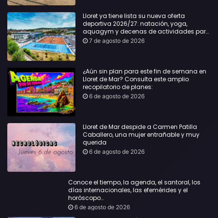
Lloret ya tiene lista su nueva oferta
deportiva 2026/27: natación, yoga,
aquagym y decenas de actividades para
todas las edades
7 de agosto de 2026
¿Aún sin plan para este fin de semana en
Lloret de Mar? Consulta este amplio
recopilatorio de planes:
6 de agosto de 2026
Lloret de Mar despide a Carmen Patilla
Caballero, una mujer entrañable y muy
querida
6 de agosto de 2026
Conoce el tiempo, la agenda, el santoral, los
días internacionales, las efemérides y el
horóscopo…
6 de agosto de 2026