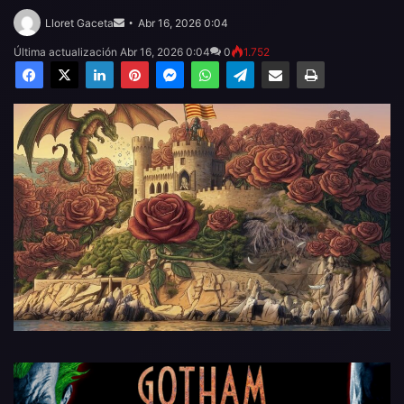
Send
an
Lloret Gaceta
Abr 16, 2026 0:04
email
Última actualización Abr 16, 2026 0:04
0
1.752
Facebook
X
LinkedIn
Pinterest
Messenger
WhatsApp
Telegram
Compartir por email
Imprimir