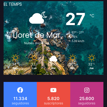
EL TEMPS
27
℃
Lloret de Mar
27º - 27º
72%
1.39 km/h
Nubes dispersas
34
32
30
30
32
℃
℃
℃
℃
℃
Dom
Lun
Mar
Mié
Jue
11.334
5.820
25.600