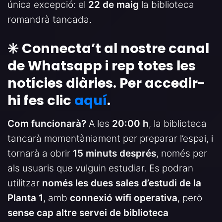
única excepció: el
22 de maig
la biblioteca
romandrà tancada.
✳️ Connecta’t al nostre canal
de Whatsapp i rep totes les
notícies diàries. Per accedir-
hi fes clic
aquí
.
Com funcionarà?
A les
20:00 h
, la biblioteca
tancarà momentàniament per preparar l’espai, i
tornarà a obrir
15 minuts després
, només per
als usuaris que vulguin estudiar. Es podran
utilitzar
només les dues sales d’estudi de la
Planta 1
, amb
connexió wifi operativa
, però
sense cap altre servei de biblioteca