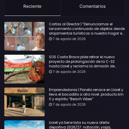
Reciente
Comentarios
Cartas al Director | “Denunciamos el
lanzamiento continuado de objetos desde
alojamientos turísticos a nuestro hogar en
Lloret: Podría haber causado una
7 de agosto de 2026
desgracia”
SOS Costa Brava pide retirar el nuevo
proyecto de prolongación de la C-32
hasta Lloret y reclama la dimisión de
Sílvia Paneque
7 de agosto de 2026
Emprendedoras | Paneto renace en Lloret y
lleva el bocadillo a otro nivel: producto km
0 y espíritu “Beach Vibes”
7 de agosto de 2026
Lloret ya tiene lista su nueva oferta
deportiva 2026/27: natación, yoga,