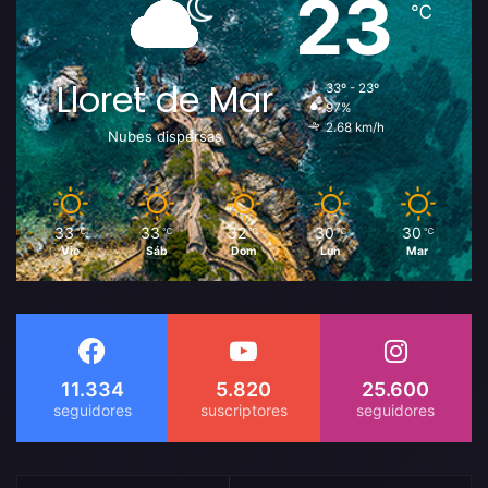
23
℃
Lloret de Mar
33º - 23º
97%
2.68 km/h
Nubes dispersas
33
33
32
30
30
℃
℃
℃
℃
℃
Vie
Sáb
Dom
Lun
Mar
11.334
5.820
25.600