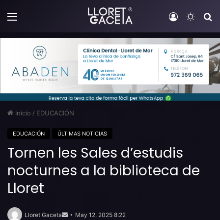
Menú
Iniciar sesi
Switch
B
Inicio
/
EDUCACIÓN
EDUCACIÓN
ÚLTIMAS NOTICIAS
Tornen les Sales d’estudis
nocturnes a la biblioteca de
Lloret
Send
an
Lloret Gaceta
May 12, 2025 8:22
email