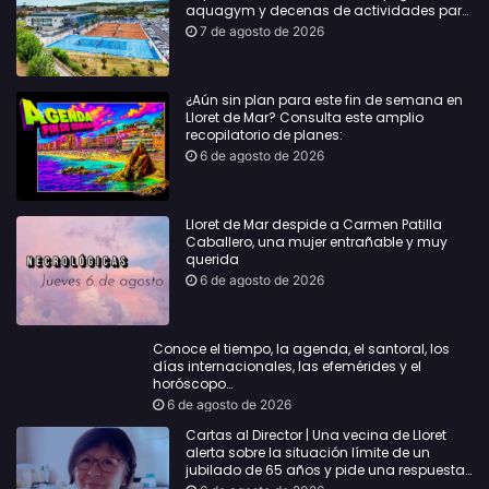
aquagym y decenas de actividades para
todas las edades
7 de agosto de 2026
¿Aún sin plan para este fin de semana en
Lloret de Mar? Consulta este amplio
recopilatorio de planes:
6 de agosto de 2026
Lloret de Mar despide a Carmen Patilla
Caballero, una mujer entrañable y muy
querida
6 de agosto de 2026
Conoce el tiempo, la agenda, el santoral, los
días internacionales, las efemérides y el
horóscopo…
6 de agosto de 2026
Cartas al Director | Una vecina de Lloret
alerta sobre la situación límite de un
jubilado de 65 años y pide una respuesta
urgente