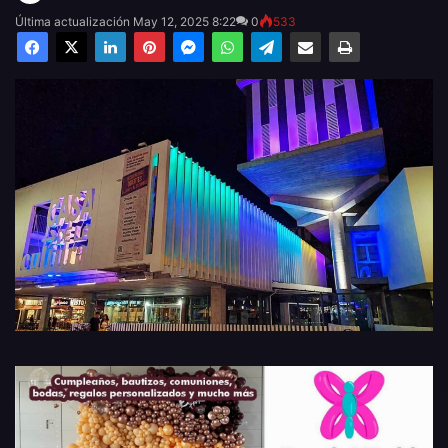
Última actualización May 12, 2025 8:22
0
533
Facebook
X
LinkedIn
Pinterest
Messenger
WhatsApp
Telegram
Compartir por email
Imprimir