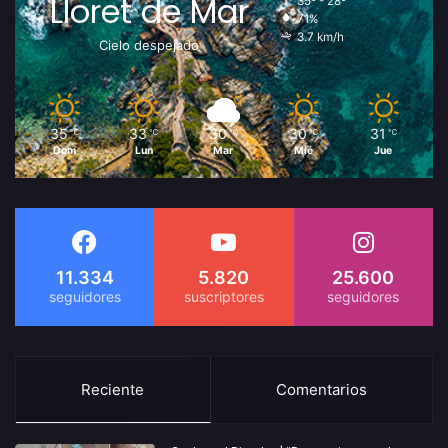
Lloret de Mar
35º - 28º
71%
3.7 km/h
Cielo despejado
35
33
30
30
31
℃
℃
℃
℃
℃
Dom
Lun
Mar
Mié
Jue
11.334
5.820
25.600
Reciente
Comentarios