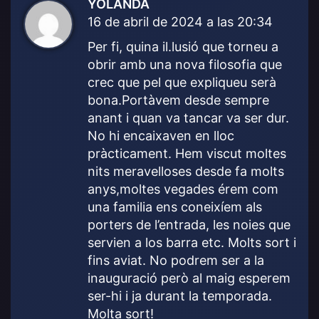
YOLANDA
d
16 de abril de 2024 a las 20:34
i
c
Per fi, quina il.lusió que torneu a
e
obrir amb una nova filosofia que
:
crec que pel que expliqueu serà
bona.Portàvem desde sempre
anant i quan va tancar va ser dur.
No hi encaixaven en lloc
pràcticament. Hem viscut moltes
nits meravelloses desde fa molts
anys,moltes vegades érem com
una familia ens coneixíem als
porters de l’entrada, les noies que
servien a los barra etc. Molts sort i
fins aviat. No podrem ser a la
inauguració però al maig esperem
ser-hi i ja durant la temporada.
Molta sort!