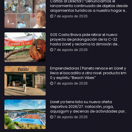
Cartas al Director | “Denunciamos el
lanzamiento continuado de objetos desde
alojamientos turísticos a nuestro hogar en
Lloret: Podría haber causado una
7 de agosto de 2026
desgracia”
SOS Costa Brava pide retirar el nuevo
proyecto de prolongación de la C-32
hasta Lloret y reclama la dimisión de
Sílvia Paneque
7 de agosto de 2026
Emprendedoras | Paneto renace en Lloret y
lleva el bocadillo a otro nivel: producto km
0 y espíritu “Beach Vibes”
7 de agosto de 2026
Lloret ya tiene lista su nueva oferta
deportiva 2026/27: natación, yoga,
aquagym y decenas de actividades para
todas las edades
7 de agosto de 2026