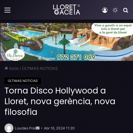
Menú
Iniciar sesi
Switch
B
Inicio
/
ÚLTIMAS NOTICIAS
ÚLTIMAS NOTICIAS
Torna Disco Hollywood a
Lloret, nova gerència, nova
filosofia
Send
an
Lourdes Prat
Abr 16, 2024 11:20
email