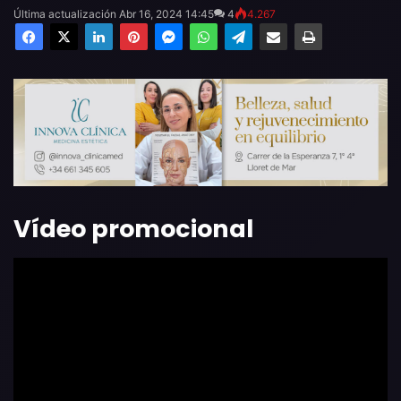
Última actualización Abr 16, 2024 14:45
4
4.267
Facebook
X
LinkedIn
Pinterest
Messenger
WhatsApp
Telegram
Compartir por email
Imprimir
Vídeo promocional