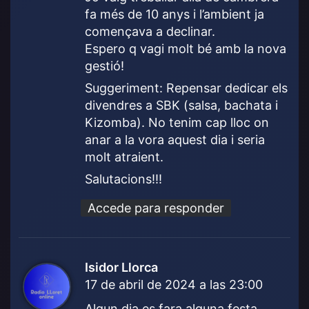
:
fa més de 10 anys i l’ambient ja
començava a declinar.
Espero q vagi molt bé amb la nova
gestió!
Suggeriment: Repensar dedicar els
divendres a SBK (salsa, bachata i
Kizomba). No tenim cap lloc on
anar a la vora aquest dia i seria
molt atraient.
Salutacions!!!
Accede para responder
Isidor Llorca
d
17 de abril de 2024 a las 23:00
i
c
Algun dia es fara alguna festa