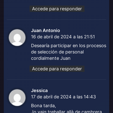
Accede para responder
Juan Antonio
d
16 de abril de 2024 a las 21:51
i
c
Desearía participar en los procesos
e
de selección de personal
:
cordialmente Juan
Accede para responder
Jessica
d
17 de abril de 2024 a las 14:43
i
c
Bona tarda,
e
Jo vaig treballar allà de cambrera