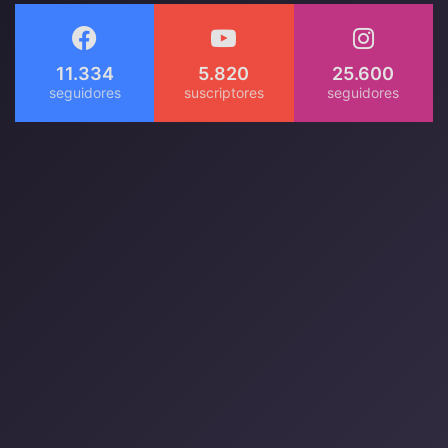
11.334
5.820
25.600