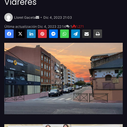
Vidreres
Send
an
Lloret Gaceta
Dic 4, 2023 21:03
email
Última actualización Dic 4, 2023 22:14
1
1.271
Facebook
X
LinkedIn
Pinterest
Messenger
WhatsApp
Telegram
Compartir por email
Imprimir