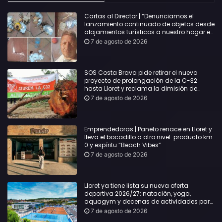
Cartas al Director | “Denunciamos el
lanzamiento continuado de objetos desde
alojamientos turísticos a nuestro hogar en
Lloret: Podría haber causado una
7 de agosto de 2026
desgracia”
SOS Costa Brava pide retirar el nuevo
proyecto de prolongación de la C-32
hasta Lloret y reclama la dimisión de
Sílvia Paneque
7 de agosto de 2026
Emprendedoras | Paneto renace en Lloret y
lleva el bocadillo a otro nivel: producto km
0 y espíritu “Beach Vibes”
7 de agosto de 2026
Lloret ya tiene lista su nueva oferta
deportiva 2026/27: natación, yoga,
aquagym y decenas de actividades para
todas las edades
7 de agosto de 2026