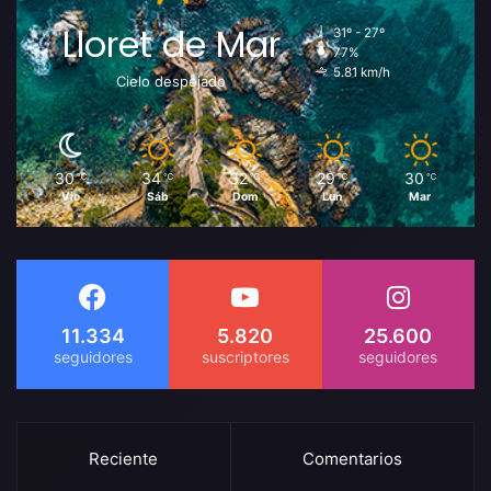
Lloret de Mar
31º - 27º
77%
5.81 km/h
Cielo despejado
30
34
32
29
30
℃
℃
℃
℃
℃
Vie
Sáb
Dom
Lun
Mar
11.334
5.820
25.600
Reciente
Comentarios