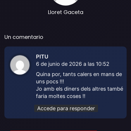
Lloret Gaceta
Un comentario
PITU
d
6 de junio de 2026 a las 10:52
i
c
Quina por, tants calers en mans de
e
uns pocs !!!
:
Jo amb els diners dels altres també
faria moltes coses !!
Accede para responder