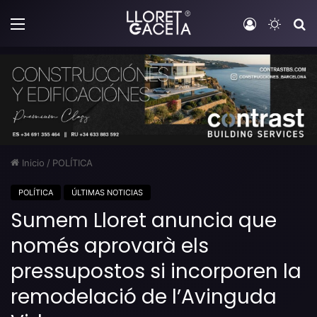
Menú
Iniciar sesi
Switch
B
Inicio
/
POLÍTICA
POLÍTICA
ÚLTIMAS NOTICIAS
Sumem Lloret anuncia que
només aprovarà els
pressupostos si incorporen la
remodelació de l’Avinguda