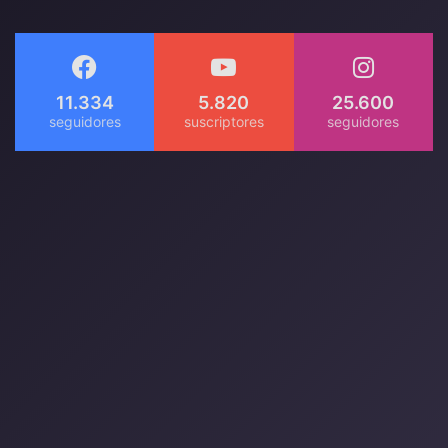
11.334
5.820
25.600