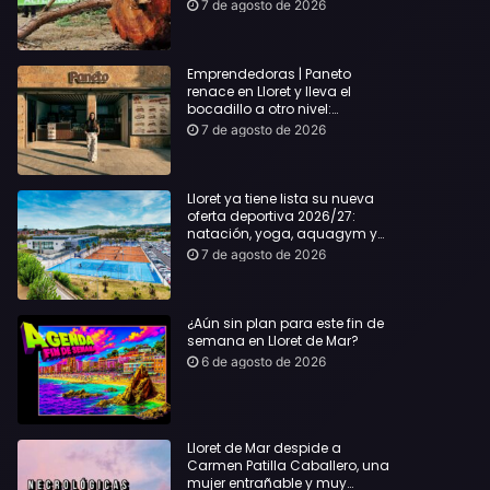
hasta Lloret y reclama la
7 de agosto de 2026
dimisión de Sílvia Paneque
Emprendedoras | Paneto
renace en Lloret y lleva el
bocadillo a otro nivel:
producto km 0 y espíritu
7 de agosto de 2026
“Beach Vibes”
Lloret ya tiene lista su nueva
oferta deportiva 2026/27:
natación, yoga, aquagym y
decenas de actividades para
7 de agosto de 2026
todas las edades
¿Aún sin plan para este fin de
semana en Lloret de Mar?
6 de agosto de 2026
Lloret de Mar despide a
Carmen Patilla Caballero, una
mujer entrañable y muy