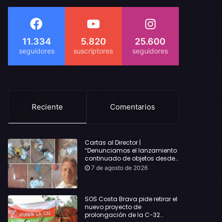
11.334
5.820
25.600
Reciente
Comentarios
Cartas al Director |
“Denunciamos el lanzamiento
continuado de objetos desde
alojamientos turísticos a
7 de agosto de 2026
nuestro hogar en Lloret: Podría
haber causado una
desgracia”
SOS Costa Brava pide retirar el
nuevo proyecto de
prolongación de la C-32