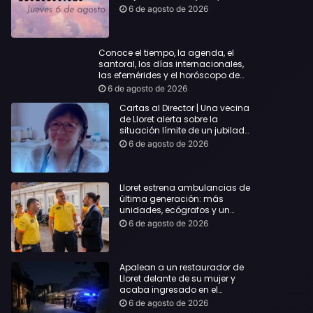
querida
6 de agosto de 2026
Conoce el tiempo, la agenda, el
santoral, los días internacionales,
las efemérides y el horóscopo de
hoy Jueves, 6 de agosto de 2026
6 de agosto de 2026
Cartas al Director | Una vecina
de Lloret alerta sobre la
situación límite de un jubilado
de 65 años y pide una
6 de agosto de 2026
respuesta urgente
Lloret estrena ambulancias de
última generación: más
unidades, ecógrafos y un
servicio reforzado las 24 horas
6 de agosto de 2026
Apalean a un restaurador de
Lloret delante de su mujer y
acaba ingresado en el
Hospital Vall d’Hebron
6 de agosto de 2026