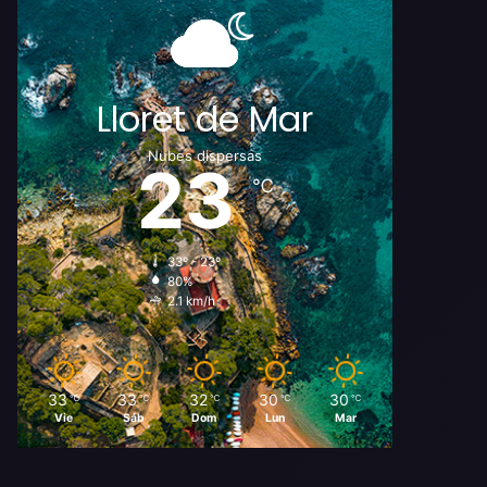
Lloret de Mar
Nubes dispersas
23
℃
33º - 23º
80%
2.1 km/h
33
33
32
30
30
℃
℃
℃
℃
℃
Vie
Sáb
Dom
Lun
Mar