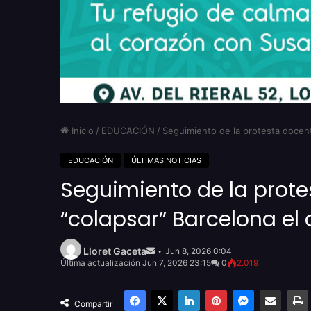
Inicio
/
EDUCACIÓN
/
Seguimiento de la protesta docente
EDUCACIÓN
ÚLTIMAS NOTICIAS
Seguimiento de la prote
“colapsar” Barcelona el d
Send
an
Lloret Gaceta
Jun 8, 2026 0:04
email
Última actualización Jun 7, 2026 23:15
0
2.019
Facebook
X
LinkedIn
Pinterest
Messenger
Compartir por email
Compartir