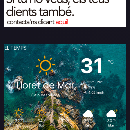
EL TEMPS
31
℃
Lloret de Mar
32º - 26º
79%
4.02 km/h
Cielo despejado
32
34
32
30
30
℃
℃
℃
℃
℃
Vie
Sáb
Dom
Lun
Mar