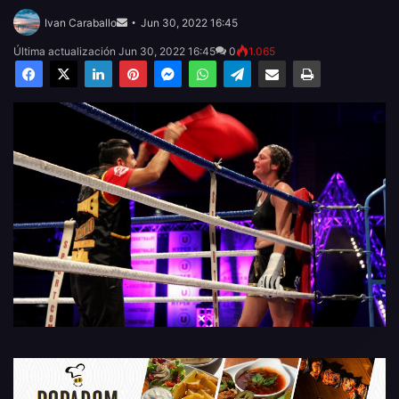
Send
an
Ivan Caraballo
Jun 30, 2022 16:45
email
Última actualización Jun 30, 2022 16:45
0
1.065
Facebook
X
LinkedIn
Pinterest
Messenger
WhatsApp
Telegram
Compartir por email
Imprimir