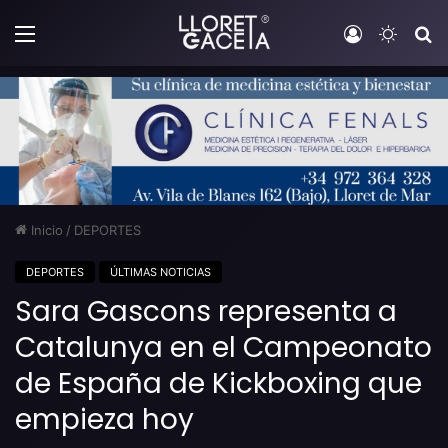
Menú
Iniciar sesi
Switch
B
Inicio
/
DEPORTES
DEPORTES
ÚLTIMAS NOTICIAS
Sara Gascons representa a
Catalunya en el Campeonato
de España de Kickboxing que
empieza hoy