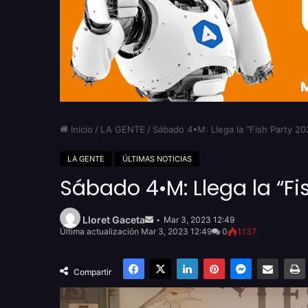
Inicio
/
LA GENTE
/
Sábado 4•M: Llega la “Fish Party 20
LA GENTE
ÚLTIMAS NOTICIAS
Sábado 4•M: Llega la “Fi
Send
an
Lloret Gaceta
Mar 3, 2023 12:49
email
Última actualización Mar 3, 2023 12:49
0
1.137
Facebook
X
LinkedIn
Pinterest
Messenger
Compartir por email
Compartir