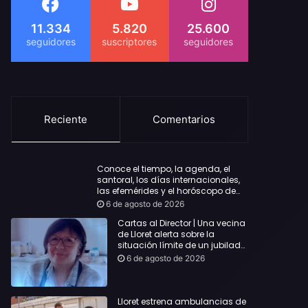
11.334
5.820
25.600
Reciente
Comentarios
Conoce el tiempo, la agenda, el
santoral, los días internacionales,
las efemérides y el horóscopo de
hoy Jueves, 6 de agosto de 2026
6 de agosto de 2026
Cartas al Director | Una vecina
de Lloret alerta sobre la
situación límite de un jubilado
de 65 años y pide una
6 de agosto de 2026
respuesta urgente
Lloret estrena ambulancias de