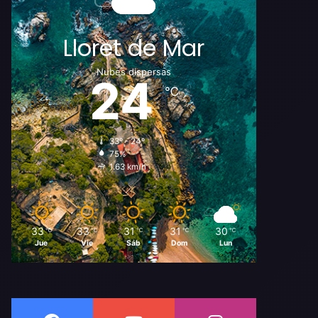
Lloret de Mar
Nubes dispersas
24
℃
33º - 24º
75%
1.63 km/h
33
33
31
31
30
℃
℃
℃
℃
℃
Jue
Vie
Sáb
Dom
Lun