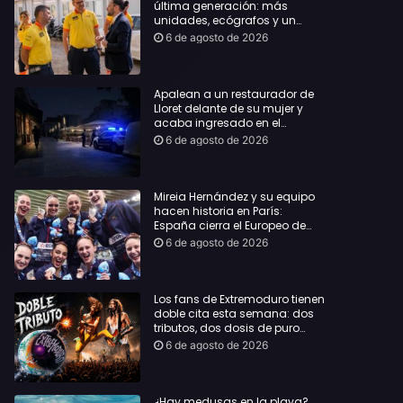
última generación: más
unidades, ecógrafos y un
servicio reforzado las 24 horas
6 de agosto de 2026
Apalean a un restaurador de
Lloret delante de su mujer y
acaba ingresado en el
Hospital Vall d’Hebron
6 de agosto de 2026
Mireia Hernández y su equipo
hacen historia en París:
España cierra el Europeo de
natación artística con ocho
6 de agosto de 2026
medallas
Los fans de Extremoduro tienen
doble cita esta semana: dos
tributos, dos dosis de puro
rock de la mano del Clon
6 de agosto de 2026
Festival y La Jarana
¿Hay medusas en la playa?