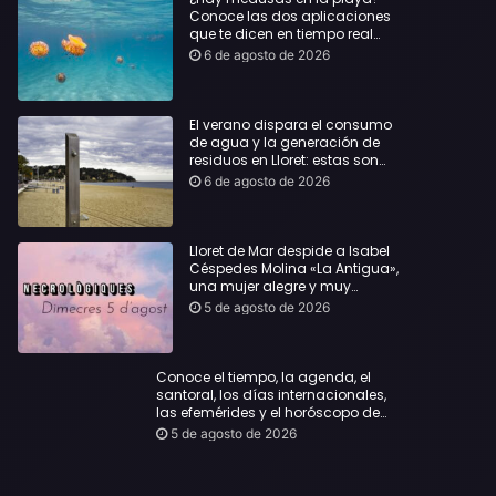
Conoce las dos aplicaciones
que te dicen en tiempo real
dónde bañarte con
6 de agosto de 2026
tranquilidad
El verano dispara el consumo
de agua y la generación de
residuos en Lloret: estas son
las cifras que deja el turismo
6 de agosto de 2026
Lloret de Mar despide a Isabel
Céspedes Molina «La Antigua»,
una mujer alegre y muy
querida en la población
5 de agosto de 2026
Conoce el tiempo, la agenda, el
santoral, los días internacionales,
las efemérides y el horóscopo de
hoy, Miércoles, 5 de agosto de 2026:
5 de agosto de 2026