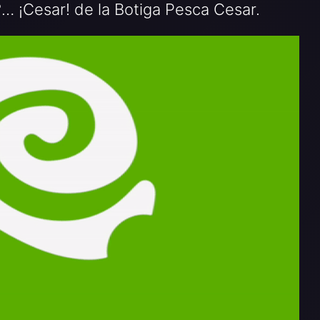
?… ¡Cesar! de la Botiga Pesca Cesar.