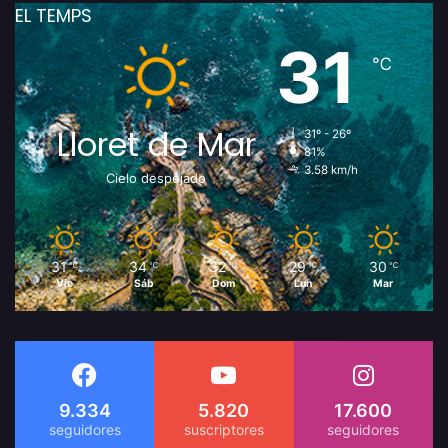
EL TEMPS
31
℃
Lloret de Mar
31º - 26º
81%
3.58 km/h
Cielo despejado
31
34
32
29
30
℃
℃
℃
℃
℃
Vie
Sáb
Dom
Lun
Mar
9.334
5.820
17.600