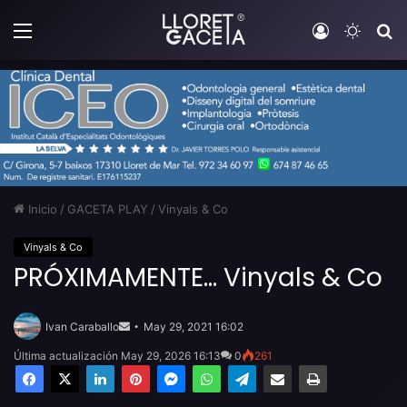
Menú
Iniciar sesi
Switch
B
Inicio
/
GACETA PLAY
/
Vinyals & Co
Vinyals & Co
PRÓXIMAMENTE… Vinyals & Co
Send
an
Ivan Caraballo
May 29, 2021 16:02
email
Última actualización May 29, 2026 16:13
0
261
Facebook
X
LinkedIn
Pinterest
Messenger
WhatsApp
Telegram
Compartir por email
Imprimir