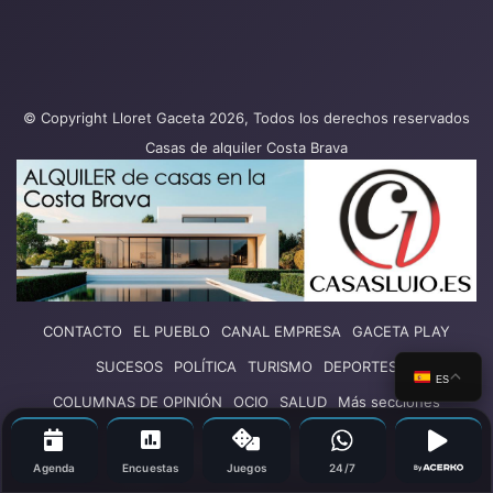
© Copyright Lloret Gaceta 2026, Todos los derechos reservados
Casas de alquiler Costa Brava
CONTACTO
EL PUEBLO
CANAL EMPRESA
GACETA PLAY
SUCESOS
POLÍTICA
TURISMO
DEPORTES
ES
COLUMNAS DE OPINIÓN
OCIO
SALUD
Más secciones
Facebook
X
YouTube
Vimeo
Instagram
Agenda
Encuestas
Juegos
24/7
By