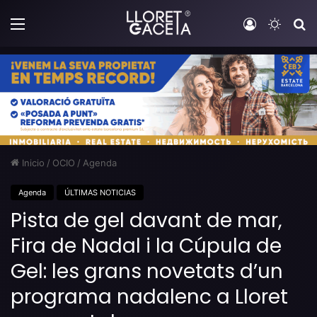
Menú
Iniciar sesi
Switch
B
Inicio
/
OCIO
/
Agenda
Agenda
ÚLTIMAS NOTICIAS
Pista de gel davant de mar,
Fira de Nadal i la Cúpula de
Gel: les grans novetats d’un
programa nadalenc a Lloret