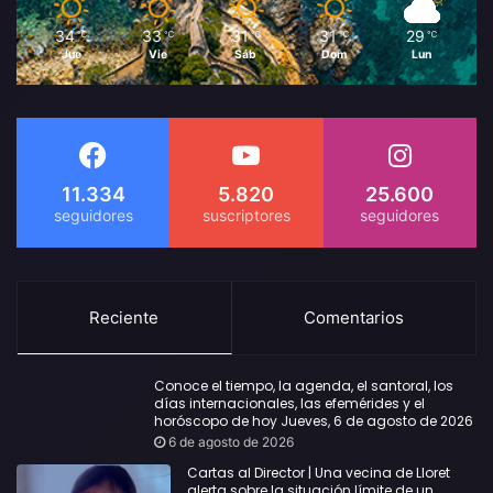
34
33
31
31
29
℃
℃
℃
℃
℃
Jue
Vie
Sáb
Dom
Lun
11.334
5.820
25.600
Reciente
Comentarios
Conoce el tiempo, la agenda, el santoral, los
días internacionales, las efemérides y el
horóscopo de hoy Jueves, 6 de agosto de 2026
6 de agosto de 2026
Cartas al Director | Una vecina de Lloret
alerta sobre la situación límite de un