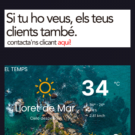
EL TEMPS
34
℃
Lloret de Mar
34º - 26º
44%
2.81 km/h
Cielo despejado