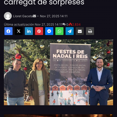
carregat de sorpreses
Send
an
Lloret Gaceta
Nov 27, 2025 14:11
email
Última actualización Nov 27, 2025 14:11
0
2.834
Facebook
X
LinkedIn
Pinterest
Messenger
WhatsApp
Telegram
Compartir por email
Imprimir