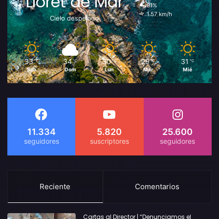
Lloret de Mar
81%
1.57 km/h
Cielo despejado
33
34
30
29
31
℃
℃
℃
℃
℃
Sáb
Dom
Lun
Mar
Mié
11.334
5.820
25.600
Reciente
Comentarios
Cartas al Director | “Denunciamos el