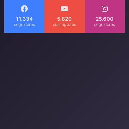
11.334
5.820
25.600