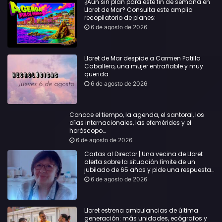
¿Aún sin plan para este fin de semana en
Lloret de Mar? Consulta este amplio
recopilatorio de planes:
6 de agosto de 2026
Lloret de Mar despide a Carmen Patilla
Caballero, una mujer entrañable y muy
querida
6 de agosto de 2026
Conoce el tiempo, la agenda, el santoral, los
días internacionales, las efemérides y el
horóscopo…
6 de agosto de 2026
Cartas al Director | Una vecina de Lloret
alerta sobre la situación límite de un
jubilado de 65 años y pide una respuesta
urgente
6 de agosto de 2026
Lloret estrena ambulancias de última
generación: más unidades, ecógrafos y