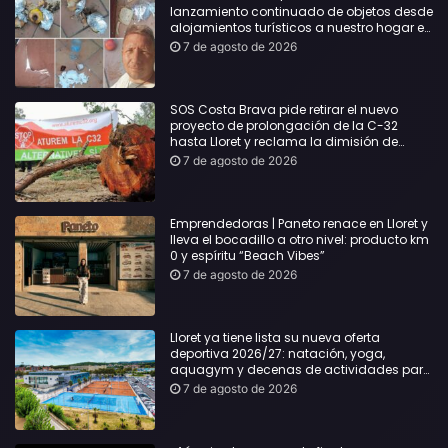
lanzamiento continuado de objetos desde
alojamientos turísticos a nuestro hogar en
Lloret: Podría haber causado una
7 de agosto de 2026
desgracia”
SOS Costa Brava pide retirar el nuevo
proyecto de prolongación de la C-32
hasta Lloret y reclama la dimisión de
Sílvia Paneque
7 de agosto de 2026
Emprendedoras | Paneto renace en Lloret y
lleva el bocadillo a otro nivel: producto km
0 y espíritu “Beach Vibes”
7 de agosto de 2026
Lloret ya tiene lista su nueva oferta
deportiva 2026/27: natación, yoga,
aquagym y decenas de actividades para
todas las edades
7 de agosto de 2026