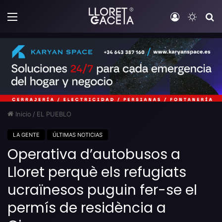
Menú
Iniciar sesi
Switch
B
Inicio
/
EL PUEBLO
LA GENTE
ÚLTIMAS NOTICIAS
Operativa d’autobusos a
Lloret perquè els refugiats
ucraïnesos puguin fer-se el
permís de residència a