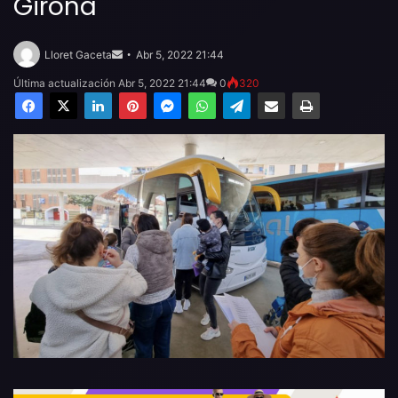
Girona
Send
an
Lloret Gaceta
Abr 5, 2022 21:44
email
Última actualización Abr 5, 2022 21:44
0
320
Facebook
X
LinkedIn
Pinterest
Messenger
WhatsApp
Telegram
Compartir por email
Imprimir