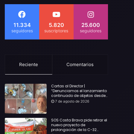
11.334
5.820
25.600
Reciente
Comentarios
Cartas al Director |
“Denunciamos el lanzamiento
continuado de objetos desde
alojamientos turísticos a
7 de agosto de 2026
nuestro hogar en Lloret: Podría
haber causado una
desgracia”
SOS Costa Brava pide retirar el
nuevo proyecto de
prolongación de la C-32