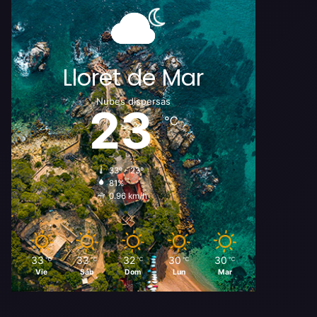
Lloret de Mar
Nubes dispersas
23
℃
33º - 23º
81%
0.96 km/h
33
33
32
30
30
℃
℃
℃
℃
℃
Vie
Sáb
Dom
Lun
Mar