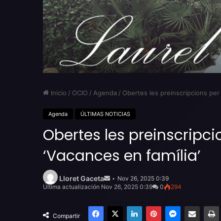
Inicio
/
OCIO
/
Agenda
/
Obertes les preinscripcions per
Agenda
ÚLTIMAS NOTICIAS
Obertes les preinscripc
‘Vacances en família’
Send
an
Lloret Gaceta
Nov 26, 2025 0:39
email
Última actualización Nov 26, 2025 0:39
0
294
Facebook
X
LinkedIn
Pinterest
Messenger
Compartir por email
Compartir