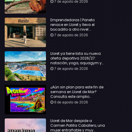
hasta Lloret y reclama la
7 de agosto de 2026
dimisión de Sílvia Paneque
Emprendedoras | Paneto
renace en Lloret y lleva el
bocadillo a otro nivel:
producto km 0 y espíritu
7 de agosto de 2026
“Beach Vibes”
Lloret ya tiene lista su nueva
oferta deportiva 2026/27:
natación, yoga, aquagym y
decenas de actividades para
7 de agosto de 2026
todas las edades
¿Aún sin plan para este fin de
semana en Lloret de Mar?
Consulta este amplio
recopilatorio de planes:
6 de agosto de 2026
Lloret de Mar despide a
Carmen Patilla Caballero, una
mujer entrañable y muy