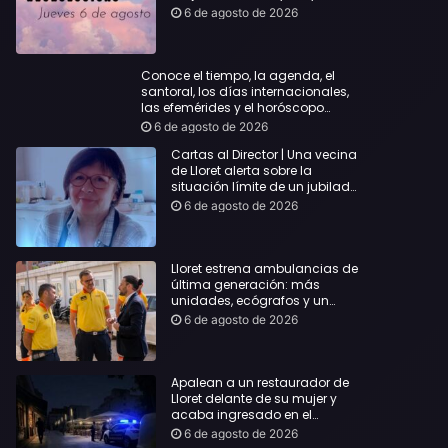
querida
6 de agosto de 2026
Conoce el tiempo, la agenda, el
santoral, los días internacionales,
las efemérides y el horóscopo…
6 de agosto de 2026
Cartas al Director | Una vecina
de Lloret alerta sobre la
situación límite de un jubilado
de 65 años y pide una
6 de agosto de 2026
respuesta urgente
Lloret estrena ambulancias de
última generación: más
unidades, ecógrafos y un
servicio reforzado las 24 horas
6 de agosto de 2026
Apalean a un restaurador de
Lloret delante de su mujer y
acaba ingresado en el
Hospital Vall d’Hebron
6 de agosto de 2026