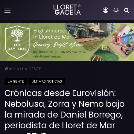
Menú
Iniciar sesi
Switch
B
Inicio
/
LA GENTE
LA GENTE
ÚLTIMAS NOTICIAS
Crónicas desde Eurovisión:
Nebolusa, Zorra y Nemo bajo
la mirada de Daniel Borrego,
periodista de Lloret de Mar