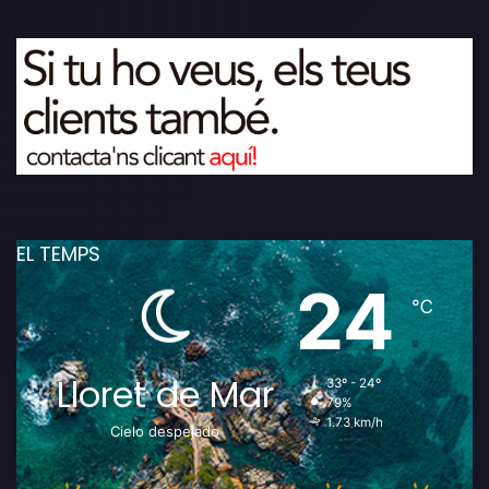
EL TEMPS
24
℃
Lloret de Mar
33º - 24º
79%
1.73 km/h
Cielo despejado