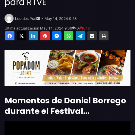
para RTVE
Send
an
Lourdes Prat
May 14, 2024 0:28
email
Última actualización May 14, 2024 9:39
0
648
Facebook
X
LinkedIn
Pinterest
Messenger
WhatsApp
Telegram
Compartir por email
Imprimir
Momentos de Daniel Borrego
durante el Festival…