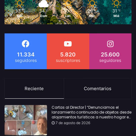
33
34
30
29
31
℃
℃
℃
℃
℃
Sáb
Dom
Lun
Mar
Mié
11.334
5.820
25.600
Reciente
Comentarios
Cartas al Director | “Denunciamos el
lanzamiento continuado de objetos desde
alojamientos turísticos a nuestro hogar en
Lloret: Podría haber causado una
7 de agosto de 2026
desgracia”