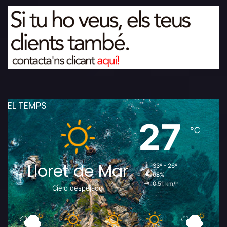
EL TEMPS
27
℃
Lloret de Mar
33º - 26º
68%
0.51 km/h
Cielo despejado