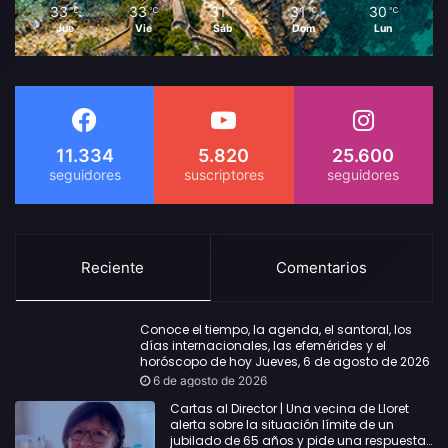
33
33
31
31
30
℃
℃
℃
℃
℃
Jue
Vie
Sáb
Dom
Lun
11.334
5.820
25.600
Reciente
Comentarios
Conoce el tiempo, la agenda, el santoral, los
días internacionales, las efemérides y el
horóscopo de hoy Jueves, 6 de agosto de 2026
6 de agosto de 2026
Cartas al Director | Una vecina de Lloret
alerta sobre la situación límite de un
jubilado de 65 años y pide una respuesta