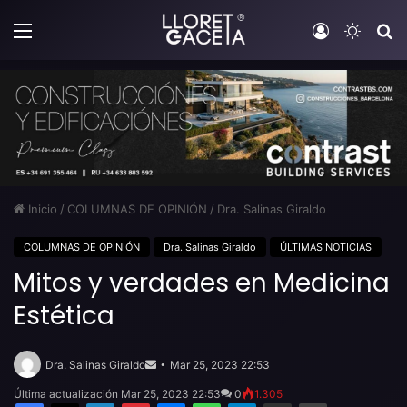
Menú
Iniciar sesi
Switch
B
Inicio
/
COLUMNAS DE OPINIÓN
/
Dra. Salinas Giraldo
COLUMNAS DE OPINIÓN
Dra. Salinas Giraldo
ÚLTIMAS NOTICIAS
Mitos y verdades en Medicina
Estética
Send
an
Dra. Salinas Giraldo
Mar 25, 2023 22:53
email
Última actualización Mar 25, 2023 22:53
0
1.305
Facebook
X
LinkedIn
Pinterest
Messenger
WhatsApp
Telegram
Compartir por email
Imprimir