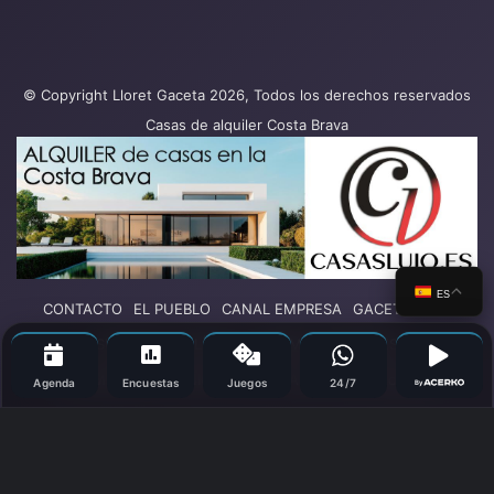
© Copyright Lloret Gaceta 2026, Todos los derechos reservados
Casas de alquiler Costa Brava
ES
CONTACTO
EL PUEBLO
CANAL EMPRESA
GACETA PLAY
SUCESOS
POLÍTICA
TURISMO
DEPORTES
COLUMNAS DE OPINIÓN
OCIO
SALUD
Más secciones
Agenda
Encuestas
Juegos
24/7
By
Facebook
X
YouTube
Vimeo
Instagram