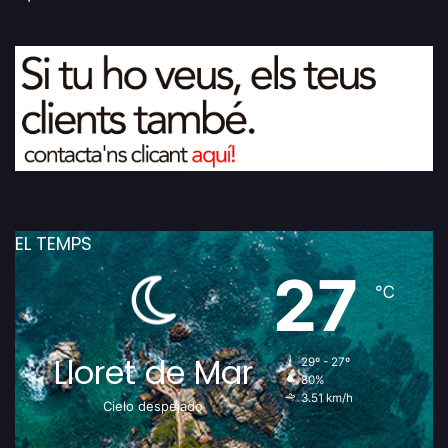
EL TEMPS
27
℃
Lloret de Mar
29º - 27º
80%
3.51 km/h
Cielo despejado