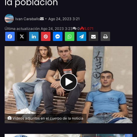
la población
Send
an
Ivan Caraballo
Ago 24, 2023 3:21
email
Última actualización Ago 24, 2023 3:23
0
5.071
Facebook
X
LinkedIn
Pinterest
Messenger
WhatsApp
Telegram
Compartir por email
Imprimir
Vídeos adjuntos en el cuerpo de la noticia