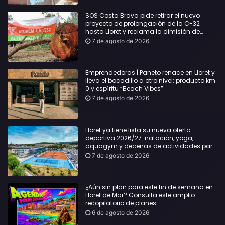
SOS Costa Brava pide retirar el nuevo
proyecto de prolongación de la C-32
hasta Lloret y reclama la dimisión de
Sílvia Paneque
7 de agosto de 2026
Emprendedoras | Paneto renace en Lloret y
lleva el bocadillo a otro nivel: producto km
0 y espíritu “Beach Vibes”
7 de agosto de 2026
Lloret ya tiene lista su nueva oferta
deportiva 2026/27: natación, yoga,
aquagym y decenas de actividades para
todas las edades
7 de agosto de 2026
¿Aún sin plan para este fin de semana en
Lloret de Mar? Consulta este amplio
recopilatorio de planes:
6 de agosto de 2026