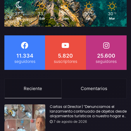
27
33
36
30
30
℃
℃
℃
℃
℃
Vie
Sáb
Dom
Lun
Mar
11.334
5.820
25.600
Reciente
Comentarios
Cartas al Director | “Denunciamos el
lanzamiento continuado de objetos desde
alojamientos turísticos a nuestro hogar en
Lloret: Podría haber causado una
7 de agosto de 2026
desgracia”