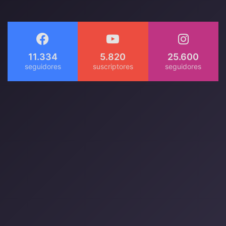
11.334
5.820
25.600