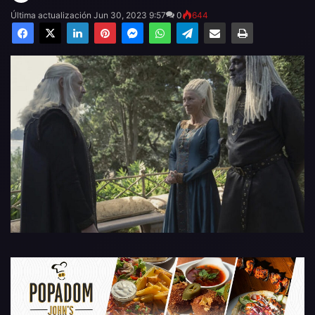
Última actualización Jun 30, 2023 9:57
0
644
Facebook
X
LinkedIn
Pinterest
Messenger
WhatsApp
Telegram
Compartir por email
Imprimir