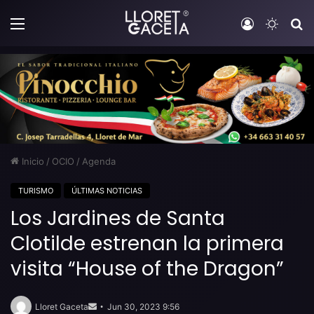
Menú
Iniciar sesi
Switch
B
Inicio
/
OCIO
/
Agenda
TURISMO
ÚLTIMAS NOTICIAS
Los Jardines de Santa
Clotilde estrenan la primera
visita “House of the Dragon”
Send
an
Lloret Gaceta
Jun 30, 2023 9:56
email