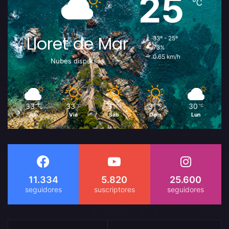
25
℃
Lloret de Mar
33º - 25º
73%
0.65 km/h
Nubes dispersas
33
33
31
31
30
℃
℃
℃
℃
℃
Jue
Vie
Sáb
Dom
Lun
11.334
5.820
25.600