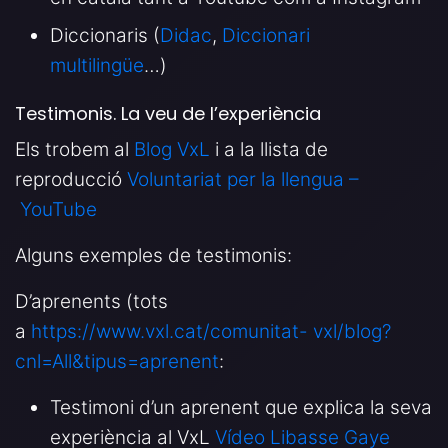
Diccionaris (
Didac
,
Diccionari
multilingüe
…)
Testimonis. La veu de l’experiència
Els trobem al
Blog VxL
i a la llista de
reproducció
Voluntariat per la llengua –
YouTube
Alguns exemples de testimonis:
D’aprenents (tots
a
https://www.vxl.cat/comunitat-
vxl/blog?
cnl=All&tipus=aprenent
:
Testimoni d’un aprenent que explica la seva
experiència al VxL
Vídeo Libasse Gaye