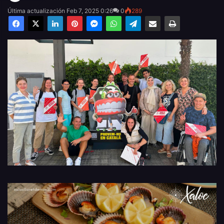
Última actualización Feb 7, 2025 0:26
0
289
Facebook
X
LinkedIn
Pinterest
Messenger
WhatsApp
Telegram
Compartir por email
Imprimir