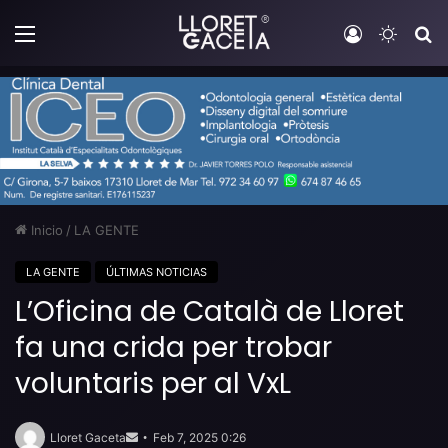
Menú
Iniciar sesi
Switch
B
Inicio
/
LA GENTE
LA GENTE
ÚLTIMAS NOTICIAS
L’Oficina de Català de Lloret
fa una crida per trobar
voluntaris per al VxL
Send
an
Lloret Gaceta
Feb 7, 2025 0:26
email