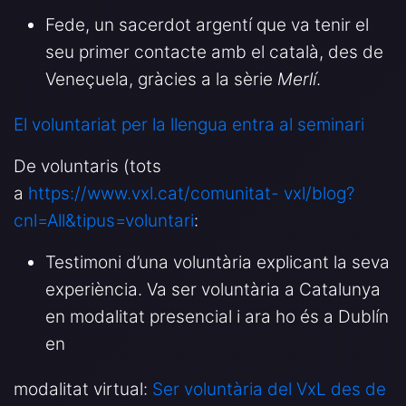
Fede, un sacerdot argentí que va tenir el
seu primer contacte amb el català, des de
Veneçuela, gràcies a la sèrie
Merlí
.
El voluntariat per la llengua entra al seminari
De voluntaris (tots
a
https://www.vxl.cat/comunitat-
vxl/blog?
cnl=All&tipus=voluntari
:
Testimoni d’una voluntària explicant la seva
experiència. Va ser voluntària a Catalunya
en modalitat presencial i ara ho és a Dublín
en
modalitat virtual:
Ser voluntària del VxL des de