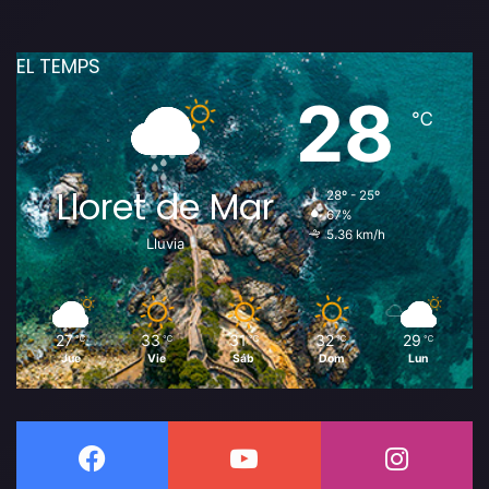
EL TEMPS
28
℃
Lloret de Mar
28º - 25º
67%
5.36 km/h
Lluvia
27
33
31
32
29
℃
℃
℃
℃
℃
Jue
Vie
Sáb
Dom
Lun