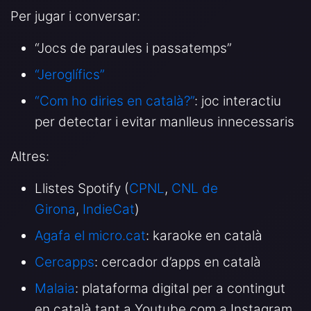
Per jugar i conversar:
“Jocs de paraules i passatemps”
“Jeroglífics”
“Com ho diries en català?”
: joc interactiu
per detectar i evitar manlleus innecessaris
Altres:
Llistes Spotify (
CPNL
,
CNL de
Girona
,
IndieCat
)
Agafa el micro.cat
: karaoke en català
Cercapps
: cercador d’apps en català
Malaia
: plataforma digital per a contingut
en català tant a Youtube com a Instagram