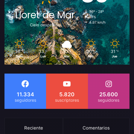
Lloret de Mar
36º - 28º
37%
4.97 km/h
Cielo despejado
36
33
30
30
31
℃
℃
℃
℃
℃
Dom
Lun
Mar
Mié
Jue
11.334
5.820
25.600
Reciente
Comentarios