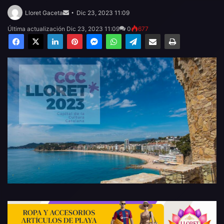
Send
an
Lloret Gaceta
Dic 23, 2023 11:09
email
Última actualización Dic 23, 2023 11:09
0
677
Facebook
X
LinkedIn
Pinterest
Messenger
WhatsApp
Telegram
Compartir por email
Imprimir