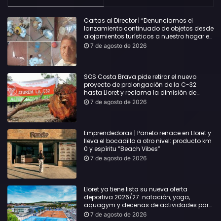
Cartas al Director | “Denunciamos el
lanzamiento continuado de objetos desde
alojamientos turísticos a nuestro hogar en
Lloret: Podría haber causado una
7 de agosto de 2026
desgracia”
SOS Costa Brava pide retirar el nuevo
proyecto de prolongación de la C-32
hasta Lloret y reclama la dimisión de
Sílvia Paneque
7 de agosto de 2026
Emprendedoras | Paneto renace en Lloret y
lleva el bocadillo a otro nivel: producto km
0 y espíritu “Beach Vibes”
7 de agosto de 2026
Lloret ya tiene lista su nueva oferta
deportiva 2026/27: natación, yoga,
aquagym y decenas de actividades para
todas las edades
7 de agosto de 2026