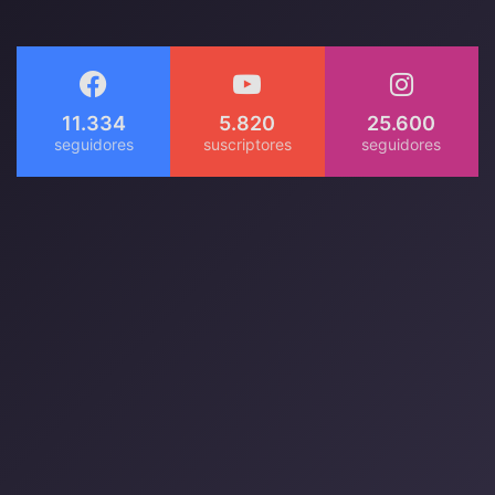
11.334
5.820
25.600