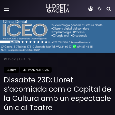
Menú
Iniciar sesi
Switch
B
Inicio
/
Cultura
Cultura
ÚLTIMAS NOTICIAS
Dissabte 23D: Lloret
s’acomiada com a Capital de
la Cultura amb un espectacle
únic al Teatre