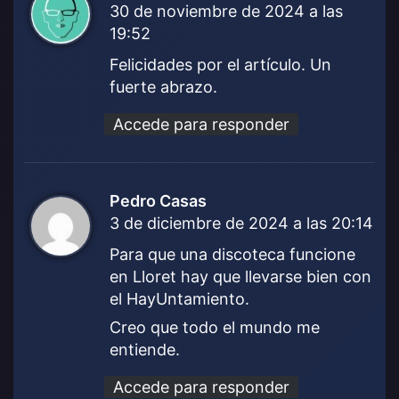
30 de noviembre de 2024 a las
i
19:52
c
e
Felicidades por el artículo. Un
:
fuerte abrazo.
Accede para responder
Pedro Casas
d
3 de diciembre de 2024 a las 20:14
i
c
Para que una discoteca funcione
e
en Lloret hay que llevarse bien con
:
el HayUntamiento.
Creo que todo el mundo me
entiende.
Accede para responder