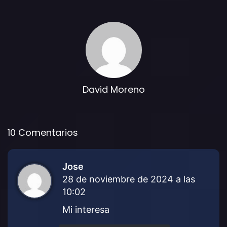
David Moreno
10 Comentarios
Jose
d
28 de noviembre de 2024 a las
i
10:02
c
e
Mi interesa
: