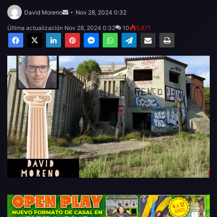
Send
an
David Moreno
Nov 28, 2024 0:32
email
Última actualización Nov 28, 2024 0:32
10
5.871
Facebook
X
LinkedIn
Pinterest
Messenger
WhatsApp
Telegram
Compartir por email
Imprimir