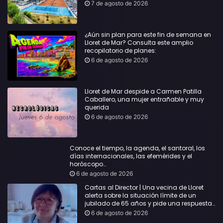
todas las edades
7 de agosto de 2026
¿Aún sin plan para este fin de semana en
Lloret de Mar? Consulta este amplio
recopilatorio de planes:
6 de agosto de 2026
Lloret de Mar despide a Carmen Patilla
Caballero, una mujer entrañable y muy
querida
6 de agosto de 2026
Conoce el tiempo, la agenda, el santoral, los
días internacionales, las efemérides y el
horóscopo…
6 de agosto de 2026
Cartas al Director | Una vecina de Lloret
alerta sobre la situación límite de un
jubilado de 65 años y pide una respuesta
urgente
6 de agosto de 2026