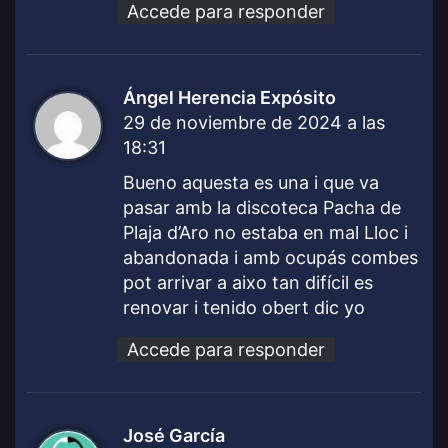
Accede para responder
Ángel Herencia Expósito
d
29 de noviembre de 2024 a las
i
18:31
c
e
Bueno aquesta es una i que va
:
pasar amb la discoteca Pacha de
Plaja d’Aro no estaba en mal Lloc i
abandonada i amb ocupás combes
pot arrivar a aixo tan difícil es
renovar i tenido obert dic yo
Accede para responder
José García
d