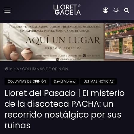
Menú
Iniciar sesi
Switch
B
Inicio
/
COLUMNAS DE OPINIÓN
COLUMNAS DE OPINIÓN
David Moreno
ÚLTIMAS NOTICIAS
Lloret del Pasado | El misterio
de la discoteca PACHA: un
recorrido nostálgico por sus
ruinas