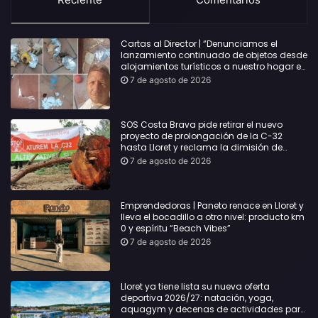
Cartas al Director | “Denunciamos el
lanzamiento continuado de objetos desde
alojamientos turísticos a nuestro hogar en
Lloret: Podría haber causado una
7 de agosto de 2026
desgracia”
SOS Costa Brava pide retirar el nuevo
proyecto de prolongación de la C-32
hasta Lloret y reclama la dimisión de
Sílvia Paneque
7 de agosto de 2026
Emprendedoras | Paneto renace en Lloret y
lleva el bocadillo a otro nivel: producto km
0 y espíritu “Beach Vibes”
7 de agosto de 2026
Lloret ya tiene lista su nueva oferta
deportiva 2026/27: natación, yoga,
aquagym y decenas de actividades para