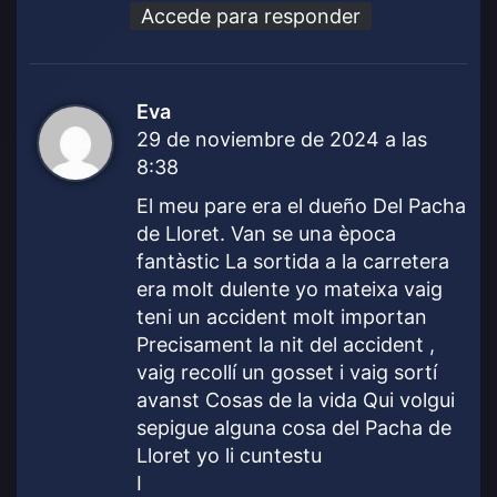
Accede para responder
Eva
d
29 de noviembre de 2024 a las
i
8:38
c
e
El meu pare era el dueño Del Pacha
:
de Lloret. Van se una època
fantàstic La sortida a la carretera
era molt dulente yo mateixa vaig
teni un accident molt importan
Precisament la nit del accident ,
vaig recollí un gosset i vaig sortí
avanst Cosas de la vida Qui volgui
sepigue alguna cosa del Pacha de
Lloret yo li cuntestu
I