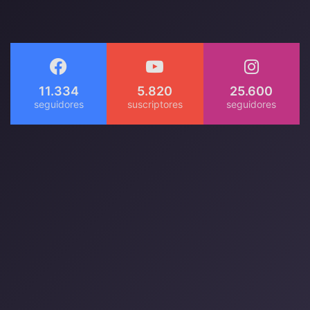
11.334
5.820
25.600