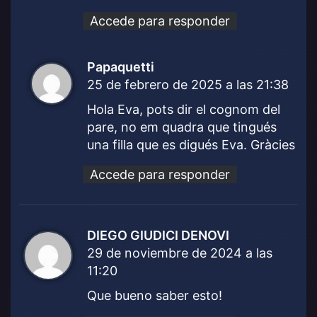
Accede para responder
Papaquetti
d
25 de febrero de 2025 a las 21:38
i
c
Hola Eva, pots dir el cognom del
e
pare, no em quadra que tingués
:
una filla que es digués Eva. Gràcies
Accede para responder
DIEGO GIUDICI DENOVI
d
29 de noviembre de 2024 a las
i
11:20
c
e
Que bueno saber esto!
: