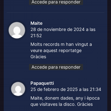
Accede para responder
Maite
d
28 de noviembre de 2024 a las
i
21:52
c
e
Molts records m han vingut a
:
veure aquest reportatge
Gràcies
Accede para responder
Papaquetti
d
25 de febrero de 2025 a las 21:34
i
c
Maite, donem dades, any i època
e
que visitaves la disco. Gràcies
: