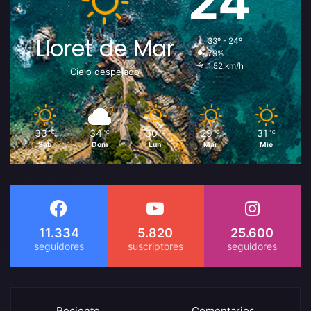
24
Lloret de Mar
33º - 24º
79%
1.52 km/h
Cielo despejado
33
34
30
29
31
℃
℃
℃
℃
℃
Sáb
Dom
Lun
Mar
Mié
11.334
5.820
25.600
Reciente
Comentarios