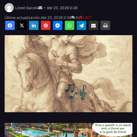
Send
an
Lloret Gaceta
Abr 23, 2026 0:28
email
Última actualización Abr 23, 2026 0:28
0
1.607
Facebook
X
LinkedIn
Pinterest
Messenger
WhatsApp
Telegram
Compartir por email
Imprimir