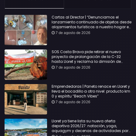
Cartas al Director | “Denunciamos el
lanzamiento continuado de objetos desde
alojamientos turísticos a nuestro hogar en
Lloret: Podría haber causado una
7 de agosto de 2026
desgracia”
SOS Costa Brava pide retirar el nuevo
proyecto de prolongación de la C-32
hasta Lloret y reclama la dimisión de
Sílvia Paneque
7 de agosto de 2026
Emprendedoras | Paneto renace en Lloret y
lleva el bocadillo a otro nivel: producto km
0 y espíritu “Beach Vibes”
7 de agosto de 2026
Lloret ya tiene lista su nueva oferta
deportiva 2026/27: natación, yoga,
aquagym y decenas de actividades para
todas las edades