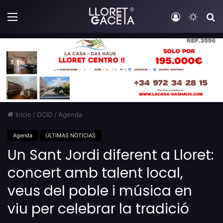
Menú
Iniciar sesi
Switch
B
Inicio
/
OCIO
/
Agenda
Agenda
ÚLTIMAS NOTICIAS
Un Sant Jordi diferent a Lloret:
concert amb talent local,
veus del poble i música en
viu per celebrar la tradició