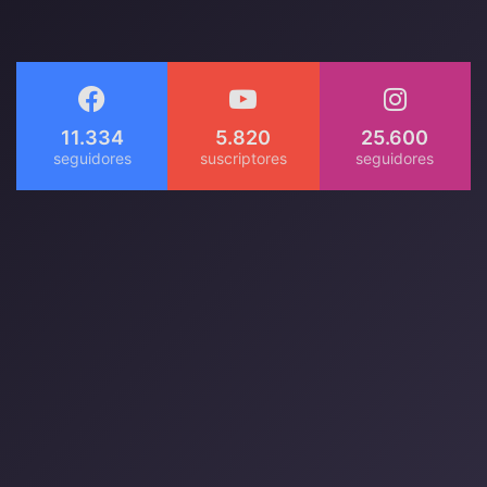
11.334
5.820
25.600