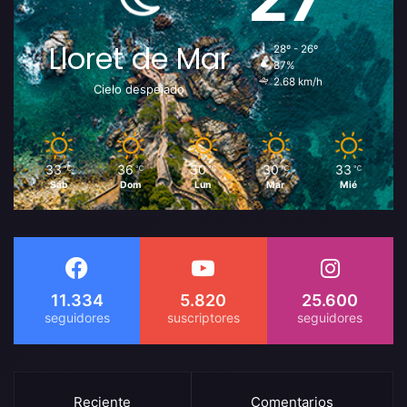
Lloret de Mar
28º - 26º
87%
2.68 km/h
Cielo despejado
33
36
30
30
33
℃
℃
℃
℃
℃
Sáb
Dom
Lun
Mar
Mié
11.334
5.820
25.600
Reciente
Comentarios