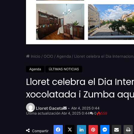
Inicio
/
OCIO
/
Agenda
/
Lloret celebra el Dia Internaci
Agenda
ÚLTIMAS NOTICIAS
Lloret celebra el Dia In
xocolatada i Zumba aqu
Send
an
Lloret Gaceta
Abr 4, 2025 0:44
email
Última actualización Abr 4, 2025 0:44
0
559
Facebook
X
LinkedIn
Pinterest
Messenger
Compartir por email
Compartir