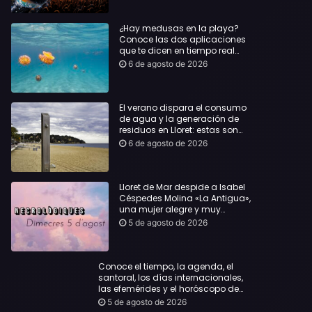
¿Hay medusas en la playa?
Conoce las dos aplicaciones
que te dicen en tiempo real
dónde bañarte con
6 de agosto de 2026
tranquilidad
El verano dispara el consumo
de agua y la generación de
residuos en Lloret: estas son
las cifras que deja el turismo
6 de agosto de 2026
Lloret de Mar despide a Isabel
Céspedes Molina «La Antigua»,
una mujer alegre y muy
querida en la población
5 de agosto de 2026
Conoce el tiempo, la agenda, el
santoral, los días internacionales,
las efemérides y el horóscopo de
hoy, Miércoles, 5 de agosto de 2026:
5 de agosto de 2026