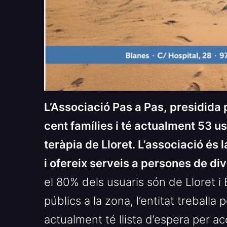
L’Associació Pas a Pas, presidida
cent famílies i té actualment 53 u
teràpia de Lloret. L’associació és l
i ofereix serveis a persones de di
el 80% dels usuaris són de Lloret i
públics a la zona, l’entitat treballa 
actualment té llista d’espera per ac