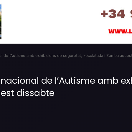
onal de l’Autisme amb exhibicions de seguretat, xocolatada i Zumba aques
ternacional de l’Autisme amb ex
est dissabte
Imprimir