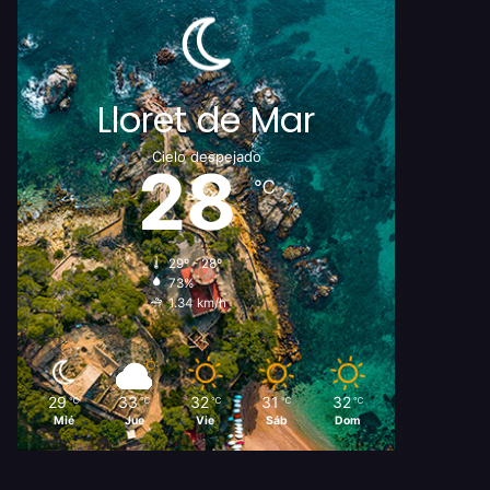
Lloret de Mar
Cielo despejado
28
℃
29º - 28º
73%
1.34 km/h
29
33
32
31
32
℃
℃
℃
℃
℃
Mié
Jue
Vie
Sáb
Dom