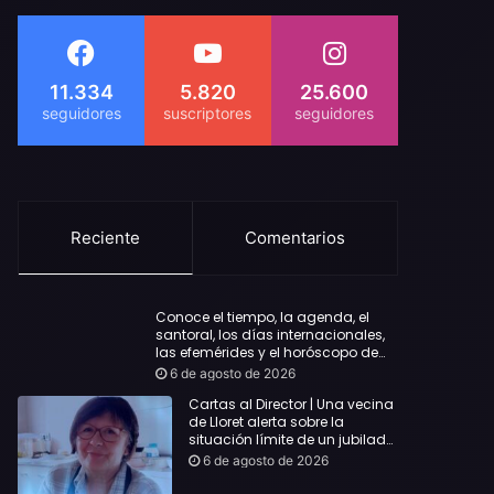
11.334
5.820
25.600
Reciente
Comentarios
Conoce el tiempo, la agenda, el
santoral, los días internacionales,
las efemérides y el horóscopo de
hoy Jueves, 6 de agosto de 2026
6 de agosto de 2026
Cartas al Director | Una vecina
de Lloret alerta sobre la
situación límite de un jubilado
de 65 años y pide una
6 de agosto de 2026
respuesta urgente