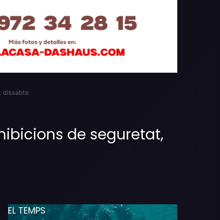
t dissabte
hibicions de seguretat,
EL TEMPS