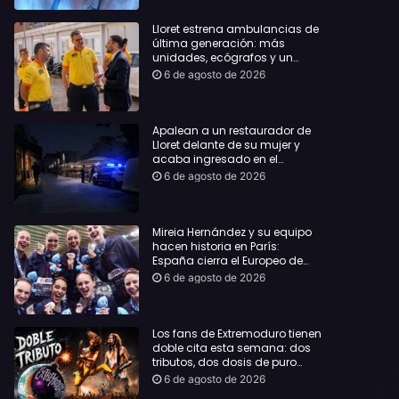
Lloret estrena ambulancias de
última generación: más
unidades, ecógrafos y un
servicio reforzado las 24 horas
6 de agosto de 2026
Apalean a un restaurador de
Lloret delante de su mujer y
acaba ingresado en el
Hospital Vall d’Hebron
6 de agosto de 2026
Mireia Hernández y su equipo
hacen historia en París:
España cierra el Europeo de
natación artística con ocho
6 de agosto de 2026
medallas
Los fans de Extremoduro tienen
doble cita esta semana: dos
tributos, dos dosis de puro
rock de la mano del Clon
6 de agosto de 2026
Festival y La Jarana