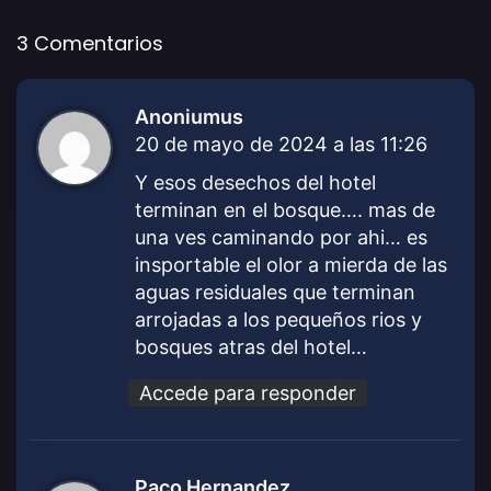
3 Comentarios
Anoniumus
d
20 de mayo de 2024 a las 11:26
i
c
Y esos desechos del hotel
e
terminan en el bosque…. mas de
:
una ves caminando por ahi… es
insportable el olor a mierda de las
aguas residuales que terminan
arrojadas a los pequeños rios y
bosques atras del hotel…
Accede para responder
Paco Hernandez
d