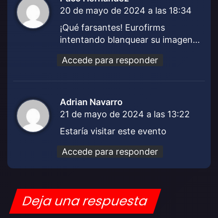
20 de mayo de 2024 a las 18:34
i
c
¡Qué farsantes! Eurofirms
e
intentando blanquear su imagen…
:
Accede para responder
Adrian Navarro
d
21 de mayo de 2024 a las 13:22
i
c
Estaría visitar este evento
e
:
Accede para responder
Deja una respuesta