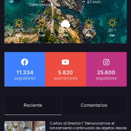
3.7 km/h
Cielo despejado
35
33
30
30
31
℃
℃
℃
℃
℃
Dom
Lun
Mar
Mié
Jue
11.334
5.820
25.600
Reciente
Comentarios
Cartas al Director | “Denunciamos el
lanzamiento continuado de objetos desde