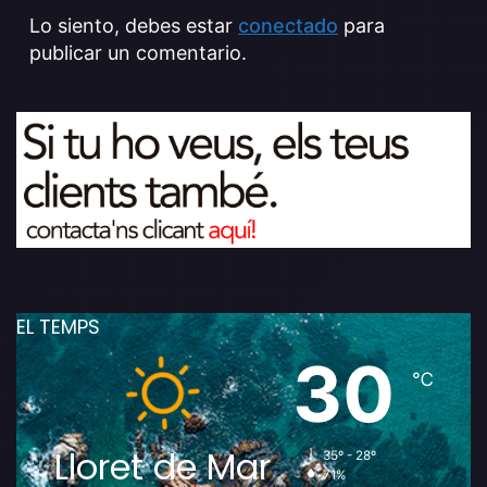
Lo siento, debes estar
conectado
para
publicar un comentario.
EL TEMPS
30
℃
Lloret de Mar
35º - 28º
71%