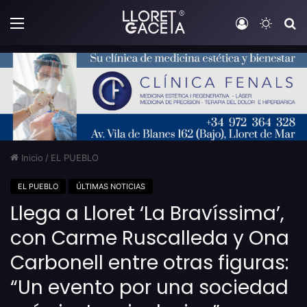
Menú
Iniciar sesi
Switch
B
Inicio
/
EL PUEBLO
EL PUEBLO
ÚLTIMAS NOTICIAS
Llega a Lloret ‘La Bravíssima’,
con Carme Ruscalleda y Ona
Carbonell entre otras figuras:
“Un evento por una sociedad