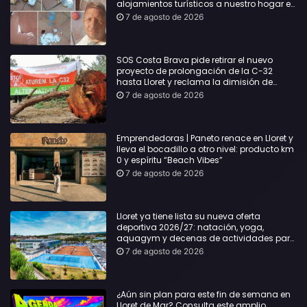
alojamientos turísticos a nuestro hogar en
Lloret: Podría haber causado una
7 de agosto de 2026
desgracia”
SOS Costa Brava pide retirar el nuevo
proyecto de prolongación de la C-32
hasta Lloret y reclama la dimisión de
Sílvia Paneque
7 de agosto de 2026
Emprendedoras | Paneto renace en Lloret y
lleva el bocadillo a otro nivel: producto km
0 y espíritu “Beach Vibes”
7 de agosto de 2026
Lloret ya tiene lista su nueva oferta
deportiva 2026/27: natación, yoga,
aquagym y decenas de actividades para
todas las edades
7 de agosto de 2026
¿Aún sin plan para este fin de semana en
Lloret de Mar? Consulta este amplio