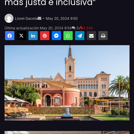
más justa e inclusiva”
Send
an
Lloret Gaceta
May 20, 2024 9:50
email
Última actualización May 20, 2024 9:54
3
4.549
Facebook
X
LinkedIn
Pinterest
Messenger
WhatsApp
Telegram
Compartir por email
Imprimir