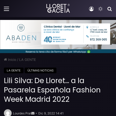
Menú
Iniciar sesi
Switch
B
Inicio
/
LA GENTE
LA GENTE
ÚLTIMAS NOTICIAS
Lili Silva: De Lloret… a la
Pasarela Española Fashion
Week Madrid 2022
Send
an
Lourdes Prat
Dic 9, 2022 14:41
email