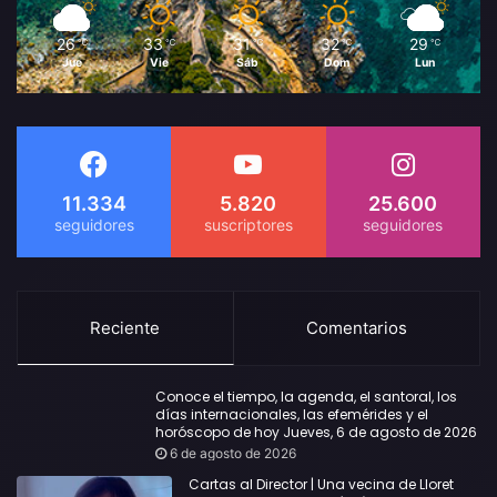
26
33
31
32
29
℃
℃
℃
℃
℃
Jue
Vie
Sáb
Dom
Lun
11.334
5.820
25.600
Reciente
Comentarios
Conoce el tiempo, la agenda, el santoral, los
días internacionales, las efemérides y el
horóscopo de hoy Jueves, 6 de agosto de 2026
6 de agosto de 2026
Cartas al Director | Una vecina de Lloret