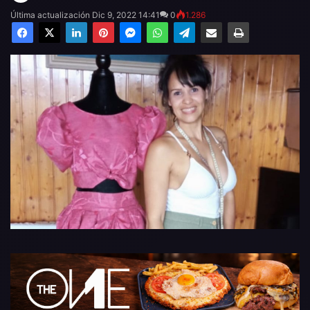
Última actualización Dic 9, 2022 14:41
0
1.286
Facebook
X
LinkedIn
Pinterest
Messenger
WhatsApp
Telegram
Compartir por email
Imprimir