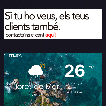
EL TEMPS
26
℃
Lloret de Mar
26º - 25º
75%
6.37 km/h
Lluvia