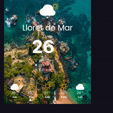
Lloret de Mar
Lluvia
26
℃
26º - 25º
75%
6.37 km/h
26
33
31
32
29
℃
℃
℃
℃
℃
Jue
Vie
Sáb
Dom
Lun