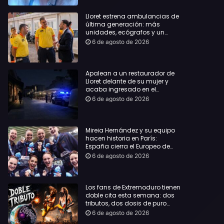
Lloret estrena ambulancias de
última generación: más
unidades, ecógrafos y un
servicio reforzado las 24 horas
6 de agosto de 2026
Apalean a un restaurador de
Lloret delante de su mujer y
acaba ingresado en el
Hospital Vall d’Hebron
6 de agosto de 2026
Mireia Hernández y su equipo
hacen historia en París:
España cierra el Europeo de
natación artística con ocho
6 de agosto de 2026
medallas
Los fans de Extremoduro tienen
doble cita esta semana: dos
tributos, dos dosis de puro
rock de la mano del Clon
6 de agosto de 2026
Festival y La Jarana