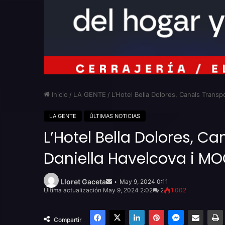
Inicio
/
LA GENTE
/
L’Hotel Bella Dolores, Canals Transp
LA GENTE
ÚLTIMAS NOTICIAS
L’Hotel Bella Dolores, C
Daniella Havelcova i MO
Send
an
Lloret Gaceta
May 9, 2024 0:11
email
Última actualización May 9, 2024 2:02
2
1.002
Facebook
X
LinkedIn
Pinterest
Messenger
Compartir por email
Compartir