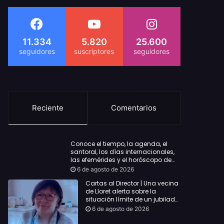
11.334
5.820
25.600
Reciente
Comentarios
Conoce el tiempo, la agenda, el
santoral, los días internacionales,
las efemérides y el horóscopo de
hoy Jueves, 6 de agosto de 2026
6 de agosto de 2026
Cartas al Director | Una vecina
de Lloret alerta sobre la
situación límite de un jubilado
de 65 años y pide una
6 de agosto de 2026
respuesta urgente