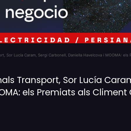
ort, Sor Lucía Caram, Sergi Carbonell, Daniella Havelcova i MOOMA: els 
anals Transport, Sor Lucía Cara
OMA: els Premiats als Climent 
Imprimir