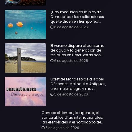
¿Hay medusas en la playa?
Conoce las dos aplicaciones
que te dicen en tiempo real
dónde bañarte con
6 de agosto de 2026
tranquilidad
El verano dispara el consumo
de agua y la generación de
residuos en Lloret: estas son
las cifras que deja el turismo
6 de agosto de 2026
Lloret de Mar despide a Isabel
Céspedes Molina «La Antigua»,
una mujer alegre y muy
querida en la población
5 de agosto de 2026
Conoce el tiempo, la agenda, el
santoral, los días internacionales,
las efemérides y el horóscopo de
hoy, Miércoles, 5 de agosto de 2026:
5 de agosto de 2026