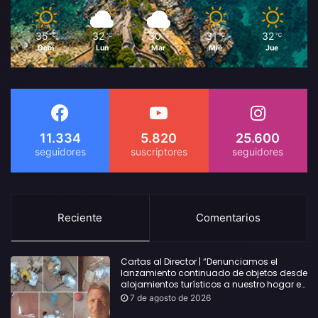
35
32
30
31
32
℃
℃
℃
℃
℃
Dom
Lun
Mar
Mié
Jue
11.334
5.820
25.600
Reciente
Comentarios
Cartas al Director | “Denunciamos el
lanzamiento continuado de objetos desde
alojamientos turísticos a nuestro hogar en
Lloret: Podría haber causado una
7 de agosto de 2026
desgracia”