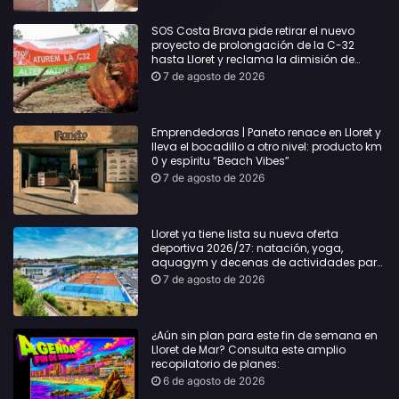
SOS Costa Brava pide retirar el nuevo
proyecto de prolongación de la C-32
hasta Lloret y reclama la dimisión de
Sílvia Paneque
7 de agosto de 2026
Emprendedoras | Paneto renace en Lloret y
lleva el bocadillo a otro nivel: producto km
0 y espíritu “Beach Vibes”
7 de agosto de 2026
Lloret ya tiene lista su nueva oferta
deportiva 2026/27: natación, yoga,
aquagym y decenas de actividades para
todas las edades
7 de agosto de 2026
¿Aún sin plan para este fin de semana en
Lloret de Mar? Consulta este amplio
recopilatorio de planes:
6 de agosto de 2026