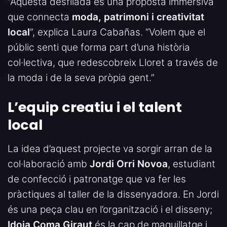
“Aquesta desfilada és una proposta immersiva
que connecta
moda, patrimoni i creativitat
local
”, explica Laura Cabañas. “Volem que el
públic senti que forma part d’una història
col·lectiva, que redescobreix Lloret a través de
la moda i de la seva pròpia gent.”
L’equip creatiu i el talent
local
La idea d’aquest projecte va sorgir arran de la
col·laboració amb
Jordi Orri Novoa
, estudiant
de confecció i patronatge que va fer les
pràctiques al taller de la dissenyadora. En Jordi
és una peça clau en l’organització i el disseny;
Idoia Coma Giraut
és la cap de maquillatge i