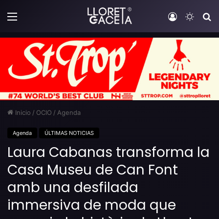
Menú
Iniciar sesi
Switch
B
Inicio
/
OCIO
/
Agenda
Agenda
ÚLTIMAS NOTICIAS
Laura Cabanas transforma la
Casa Museu de Can Font
amb una desfilada
immersiva de moda que