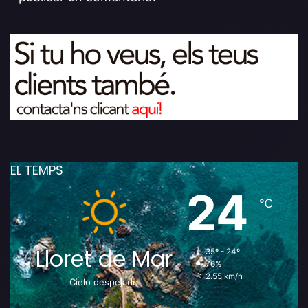
EL TEMPS
24
℃
Lloret de Mar
35º - 24º
76%
2.55 km/h
Cielo despejado