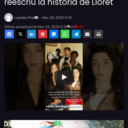
reescriu la història de Lloret
Send
an
Lourdes Prat
Nov 25, 2025 0:19
email
Última actualización Nov 25, 2025 0:19
0
789
Facebook
X
LinkedIn
Pinterest
Messenger
WhatsApp
Telegram
Compartir por email
Imprimir