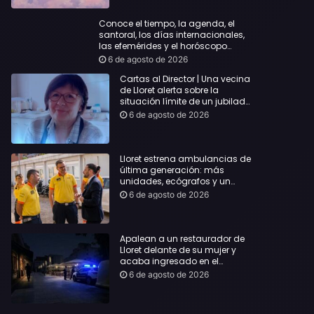
Conoce el tiempo, la agenda, el
santoral, los días internacionales,
las efemérides y el horóscopo…
6 de agosto de 2026
Cartas al Director | Una vecina
de Lloret alerta sobre la
situación límite de un jubilado
de 65 años y pide una
6 de agosto de 2026
respuesta urgente
Lloret estrena ambulancias de
última generación: más
unidades, ecógrafos y un
servicio reforzado las 24 horas
6 de agosto de 2026
Apalean a un restaurador de
Lloret delante de su mujer y
acaba ingresado en el
Hospital Vall d’Hebron
6 de agosto de 2026