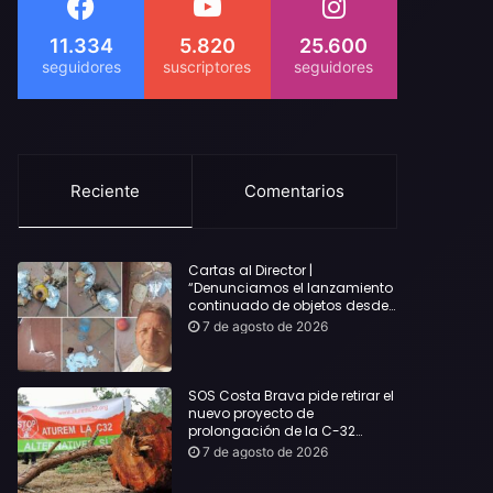
11.334
5.820
25.600
Reciente
Comentarios
Cartas al Director |
“Denunciamos el lanzamiento
continuado de objetos desde
alojamientos turísticos a
7 de agosto de 2026
nuestro hogar en Lloret: Podría
haber causado una
desgracia”
SOS Costa Brava pide retirar el
nuevo proyecto de
prolongación de la C-32
hasta Lloret y reclama la
7 de agosto de 2026
dimisión de Sílvia Paneque