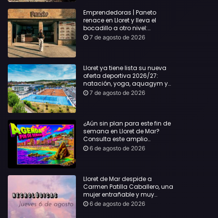
Emprendedoras | Paneto
renace en Lloret y lleva el
bocadillo a otro nivel:
producto km 0 y espíritu
7 de agosto de 2026
“Beach Vibes”
Lloret ya tiene lista su nueva
oferta deportiva 2026/27:
natación, yoga, aquagym y
decenas de actividades para
7 de agosto de 2026
todas las edades
¿Aún sin plan para este fin de
semana en Lloret de Mar?
Consulta este amplio
recopilatorio de planes:
6 de agosto de 2026
Lloret de Mar despide a
Carmen Patilla Caballero, una
mujer entrañable y muy
querida
6 de agosto de 2026