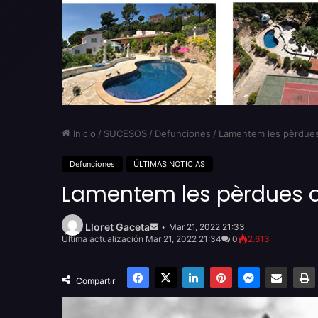
Inicio
/
SUCESOS
/
Defunciones
/
Lamentem les pèrdues 
Defunciones
ÚLTIMAS NOTICIAS
Lamentem les pèrdues de
Send
an
Lloret Gaceta
Mar 21, 2022 21:33
email
Última actualización Mar 21, 2022 21:34
0
2.613
Facebook
X
LinkedIn
Pinterest
Messenger
Compartir por email
Compartir