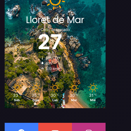
Lloret de Mar
Cielo despejado
27
℃
33º - 27º
63%
3.13 km/h
33
35
30
30
31
℃
℃
℃
℃
℃
Sáb
Dom
Lun
Mar
Mié