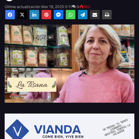
Última actualización Mar 19, 2025 0:11
0
993
Facebook
X
LinkedIn
Pinterest
Messenger
WhatsApp
Telegram
Compartir por email
Imprimir