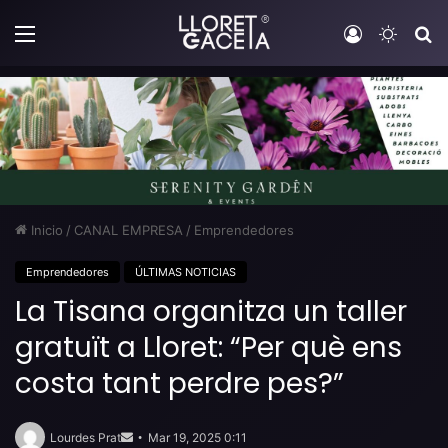
Menú
Iniciar sesi
Switch
B
Inicio
/
CANAL EMPRESA
/
Emprendedores
Emprendedores
ÚLTIMAS NOTICIAS
La Tisana organitza un taller
gratuït a Lloret: “Per què ens
costa tant perdre pes?”
Send
an
Lourdes Prat
Mar 19, 2025 0:11
email