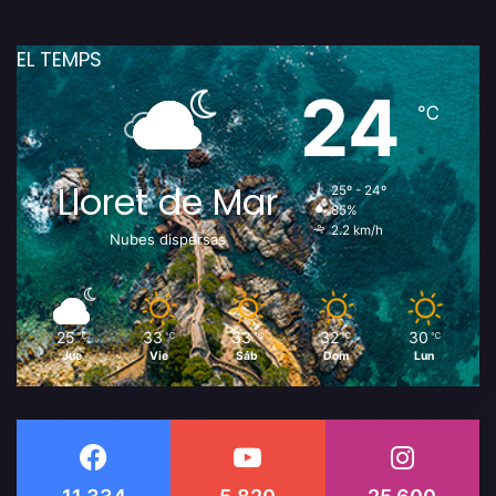
EL TEMPS
24
℃
Lloret de Mar
25º - 24º
85%
2.2 km/h
Nubes dispersas
25
33
33
32
30
℃
℃
℃
℃
℃
Jue
Vie
Sáb
Dom
Lun