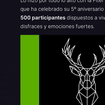
Lo hizo por todo lo alto con la Fite
que ha celebrado su 5º aniversari
500 participantes
dispuestos a viv
disfraces y emociones fuertes.