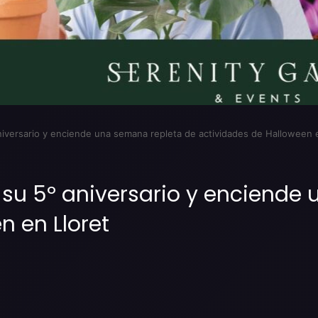
niversario y enciende una semana repleta de actividades de Halloween 
 su 5º aniversario y enciende
n en Lloret
Imprimir