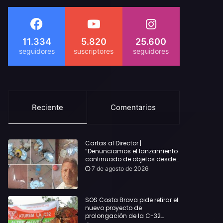
11.334
5.820
25.600
Reciente
Comentarios
Cartas al Director |
“Denunciamos el lanzamiento
continuado de objetos desde
alojamientos turísticos a
7 de agosto de 2026
nuestro hogar en Lloret: Podría
haber causado una
desgracia”
SOS Costa Brava pide retirar el
nuevo proyecto de
prolongación de la C-32