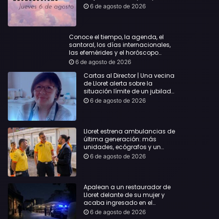
querida
6 de agosto de 2026
Conoce el tiempo, la agenda, el
santoral, los días internacionales,
las efemérides y el horóscopo…
6 de agosto de 2026
Cartas al Director | Una vecina
de Lloret alerta sobre la
situación límite de un jubilado
de 65 años y pide una
6 de agosto de 2026
respuesta urgente
Lloret estrena ambulancias de
última generación: más
unidades, ecógrafos y un
servicio reforzado las 24 horas
6 de agosto de 2026
Apalean a un restaurador de
Lloret delante de su mujer y
acaba ingresado en el
Hospital Vall d’Hebron
6 de agosto de 2026