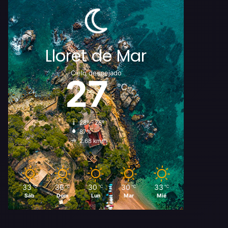
Lloret de Mar
Cielo despejado
27
℃
28º - 26º
87%
2.68 km/h
33
36
30
30
33
℃
℃
℃
℃
℃
Sáb
Dom
Lun
Mar
Mié