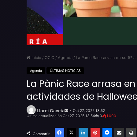
Inicio
/
OCIO
/
Agenda
/
La Pànic Race arrasa en su 5º a
Agenda
ÚLTIMAS NOTICIAS
La Pànic Race arrasa en
actividades de Hallowee
Send
an
Lloret Gaceta
Oct 27, 2025 13:52
email
Última actualización Oct 27, 2025 13:54
0
1.000
Facebook
X
LinkedIn
Pinterest
Messenger
Compartir por email
Compartir