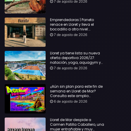
hasta Lloret y reclama la
7 de agosto de 2026
dimisión de Sílvia Paneque
Emprendedoras | Paneto
renace en Lloret y lleva el
bocadillo a otro nivel:
producto km 0 y espíritu
7 de agosto de 2026
“Beach Vibes”
Lloret ya tiene lista su nueva
oferta deportiva 2026/27:
natación, yoga, aquagym y
decenas de actividades para
7 de agosto de 2026
todas las edades
¿Aún sin plan para este fin de
semana en Lloret de Mar?
Consulta este amplio
recopilatorio de planes:
6 de agosto de 2026
Lloret de Mar despide a
Carmen Patilla Caballero, una
mujer entrañable y muy