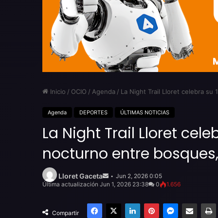
Inicio
/
OCIO
/
Agenda
/
La Night Trail Lloret celebra su
Agenda
DEPORTES
ÚLTIMAS NOTICIAS
La Night Trail Lloret cel
nocturno entre bosques,
Send
an
Lloret Gaceta
Jun 2, 2026 0:05
email
Última actualización Jun 1, 2026 23:38
0
1.656
Facebook
X
LinkedIn
Pinterest
Messenger
Compartir por email
Compartir