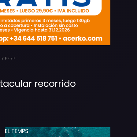
 y playa
ctacular recorrido
EL TEMPS