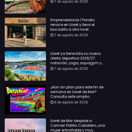
hasta Lloret y reclama la
7 de agosto de 2026
dimisión de Sílvia Paneque
Emprendedoras | Paneto
renace en Lloret y lleva el
bocadillo a otro nivel:
producto km 0 y espíritu
7 de agosto de 2026
“Beach Vibes”
Lloret ya tiene lista su nueva
oferta deportiva 2026/27:
natación, yoga, aquagym y
decenas de actividades para
7 de agosto de 2026
todas las edades
¿Aún sin plan para este fin de
semana en Lloret de Mar?
Consulta este amplio
recopilatorio de planes:
6 de agosto de 2026
Lloret de Mar despide a
Carmen Patilla Caballero, una
mujer entrañable y muy