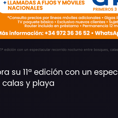
 11ª edición con un espectacular recorrido nocturno entre bosques, calas
ebra su 11ª edición con un espe
 calas y playa
Imprimir