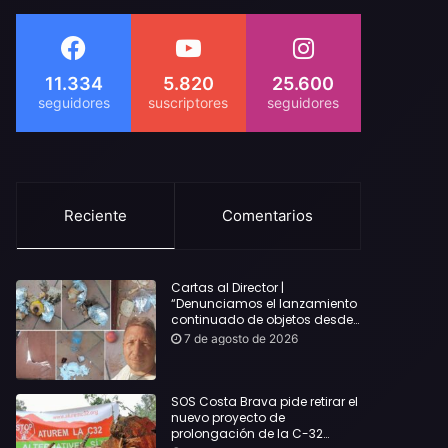
11.334
5.820
25.600
Reciente
Comentarios
Cartas al Director |
“Denunciamos el lanzamiento
continuado de objetos desde
alojamientos turísticos a
7 de agosto de 2026
nuestro hogar en Lloret: Podría
haber causado una
desgracia”
SOS Costa Brava pide retirar el
nuevo proyecto de
prolongación de la C-32