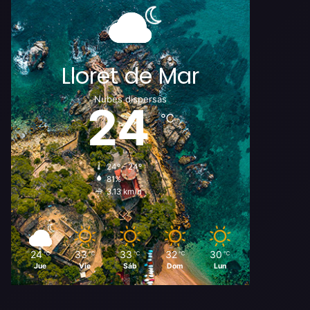
Lloret de Mar
Nubes dispersas
24
℃
24º - 24º
81%
3.13 km/h
24
33
33
32
30
℃
℃
℃
℃
℃
Jue
Vie
Sáb
Dom
Lun