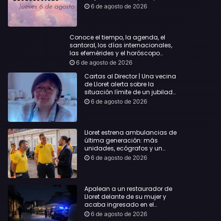
querida
6 de agosto de 2026
Conoce el tiempo, la agenda, el
santoral, los días internacionales,
las efemérides y el horóscopo…
6 de agosto de 2026
Cartas al Director | Una vecina
de Lloret alerta sobre la
situación límite de un jubilado
de 65 años y pide una
6 de agosto de 2026
respuesta urgente
Lloret estrena ambulancias de
última generación: más
unidades, ecógrafos y un
servicio reforzado las 24 horas
6 de agosto de 2026
Apalean a un restaurador de
Lloret delante de su mujer y
acaba ingresado en el
Hospital Vall d’Hebron
6 de agosto de 2026