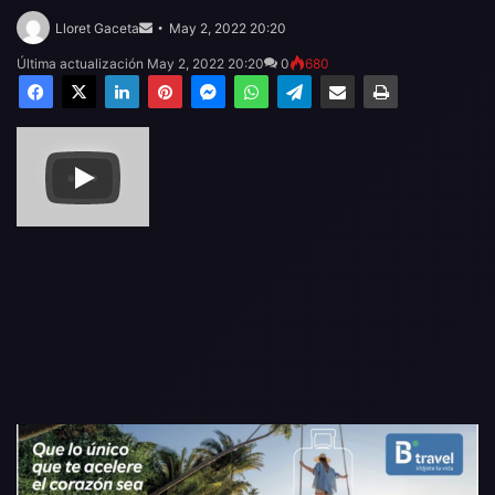
Send
an
Lloret Gaceta
May 2, 2022 20:20
email
Última actualización May 2, 2022 20:20
0
680
Facebook
X
LinkedIn
Pinterest
Messenger
WhatsApp
Telegram
Compartir por email
Imprimir