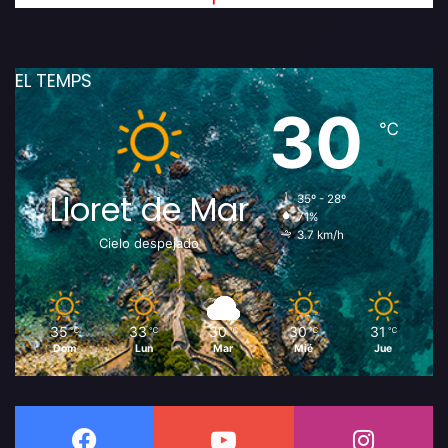
EL TEMPS
30
℃
Lloret de Mar
35º - 28º
71%
3.7 km/h
Cielo despejado
35
33
30
30
31
℃
℃
℃
℃
℃
Dom
Lun
Mar
Mié
Jue