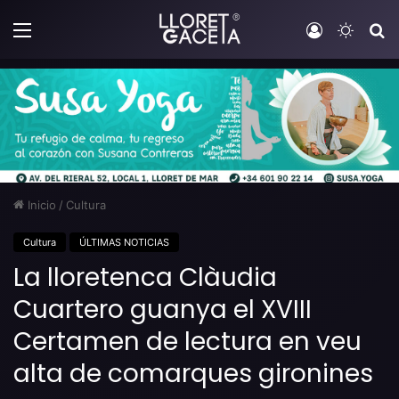
Menú
Iniciar sesi
Switch
B
Inicio
/
Cultura
Cultura
ÚLTIMAS NOTICIAS
La lloretenca Clàudia
Cuartero guanya el XVIII
Certamen de lectura en veu
alta de comarques gironines