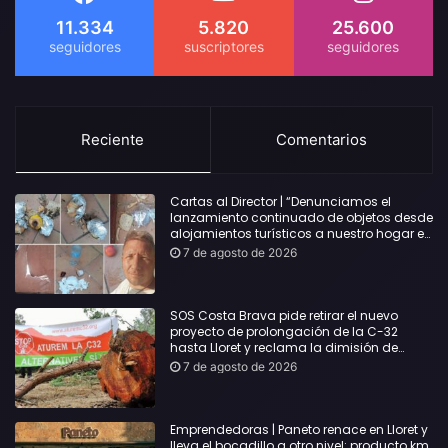
11.334
5.820
25.600
Reciente
Comentarios
Cartas al Director | “Denunciamos el
lanzamiento continuado de objetos desde
alojamientos turísticos a nuestro hogar en
Lloret: Podría haber causado una
7 de agosto de 2026
desgracia”
SOS Costa Brava pide retirar el nuevo
proyecto de prolongación de la C-32
hasta Lloret y reclama la dimisión de
Sílvia Paneque
7 de agosto de 2026
Emprendedoras | Paneto renace en Lloret y
lleva el bocadillo a otro nivel: producto km