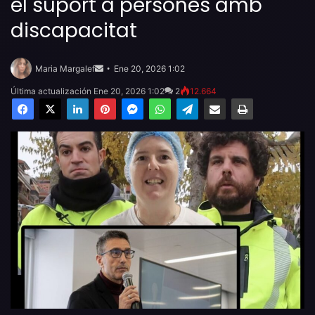
el suport a persones amb
discapacitat
Send
an
Maria Margalef
Ene 20, 2026 1:02
email
Última actualización Ene 20, 2026 1:02
2
12.664
Facebook
X
LinkedIn
Pinterest
Messenger
WhatsApp
Telegram
Compartir por email
Imprimir