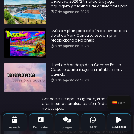
deportiva 2026/27: natación, yoga,
aquagym y decenas de actividades para
todas las edades
7 de agosto de 2026
¿Aún sin plan para este fin de semana en
Lloret de Mar? Consulta este amplio
recopilatorio de planes:
6 de agosto de 2026
Lloret de Mar despide a Carmen Patilla
Caballero, una mujer entrañable y muy
querida
6 de agosto de 2026
Conoce el tiempo, la agenda, el santoral, los
días internacionales, las efemérides y el
ES
horóscopo…
6 de agosto de 2026
Cartas al Director | Una vecina de Lloret
alerta sobre la situación límite de un
Agenda
Encuestas
Juegos
24/7
By
jubilado de 65 años y pide una respuesta