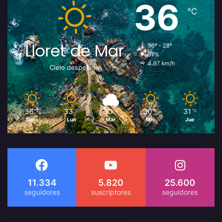
36
℃
Lloret de Mar
36º - 28º
37%
4.97 km/h
Cielo despejado
36
33
30
30
31
℃
℃
℃
℃
℃
Dom
Lun
Mar
Mié
Jue
11.334
5.820
25.600