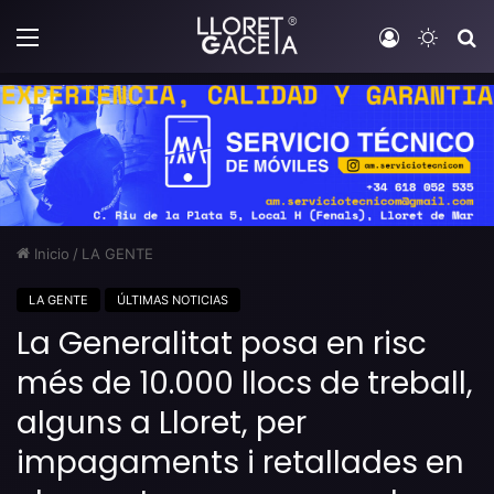
Menú
Iniciar sesi
Switch
B
Inicio
/
LA GENTE
LA GENTE
ÚLTIMAS NOTICIAS
La Generalitat posa en risc
més de 10.000 llocs de treball,
alguns a Lloret, per
impagaments i retallades en