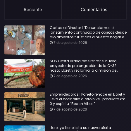
Reciente
Comentarios
Cartas al Director | “Denunciamos el
lanzamiento continuado de objetos desde
alojamientos turísticos a nuestro hogar en
Lloret: Podría haber causado una
7 de agosto de 2026
desgracia”
SOS Costa Brava pide retirar el nuevo
proyecto de prolongación de la C-32
hasta Lloret y reclama la dimisión de
Sílvia Paneque
7 de agosto de 2026
Emprendedoras | Paneto renace en Lloret y
lleva el bocadillo a otro nivel: producto km
0 y espíritu “Beach Vibes”
7 de agosto de 2026
Lloret ya tiene lista su nueva oferta