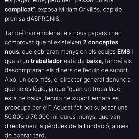
els pagaments, però hem passat un any
complicat
”, exposa Míriam Crivillés, cap de
premsa d’ASPRONIS.
També han emplenat els nous papers i han
comprovat que hi existeixen
2 conceptes
nous
: que cobraran menys en els equips
EMS
i
que si un
treballador
està de
baixa
, també els
descomptaran els diners de l’equip de suport.
Això, un cop més, el director general denuncia
que no és lògic, ja que “quan un treballador
està de baixa, l’equip de suport encara es
preocupa per ell”. Aquest fet pot suposar uns
50.000 o 70.000 mil euros menys, que van
directament a pèrdues de la Fundació, a més
de cobrar tard.