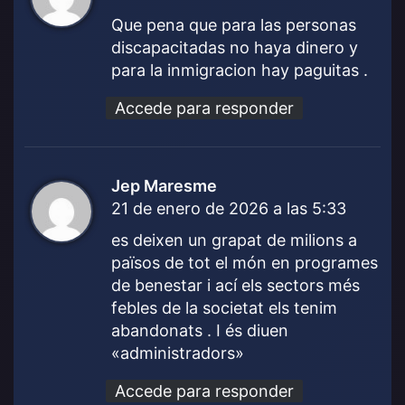
c
Que pena que para las personas
e
discapacitadas no haya dinero y
:
para la inmigracion hay paguitas .
Accede para responder
Jep Maresme
d
21 de enero de 2026 a las 5:33
i
c
es deixen un grapat de milions a
e
països de tot el món en programes
:
de benestar i ací els sectors més
febles de la societat els tenim
abandonats . I és diuen
«administradors»
Accede para responder