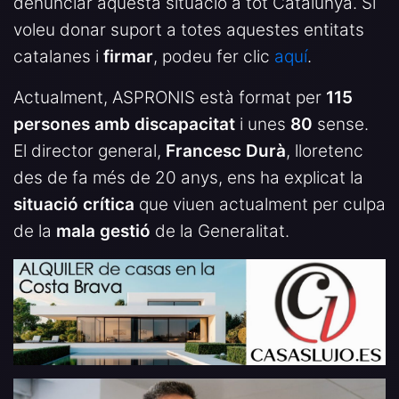
denunciar aquesta situació a tot Catalunya. Si
voleu donar suport a totes aquestes entitats
catalanes i
firmar
, podeu fer clic
aquí
.
Actualment, ASPRONIS està format per
115
persones amb discapacitat
i unes
80
sense.
El director general,
Francesc Durà
, lloretenc
des de fa més de 20 anys, ens ha explicat la
situació crítica
que viuen actualment per culpa
de la
mala gestió
de la Generalitat.