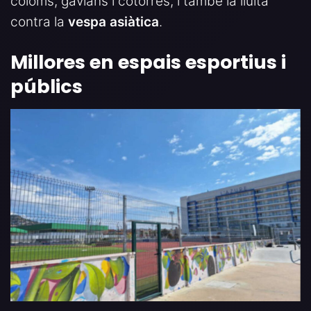
coloms, gavians i cotorres, i també la lluita
contra la
vespa asiàtica
.
Millores en espais esportius i
públics