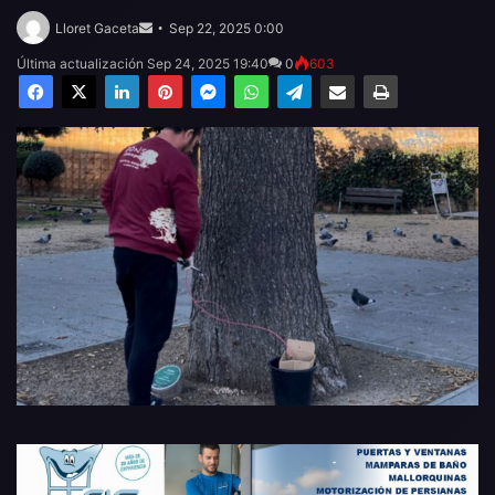
Send
an
Lloret Gaceta
Sep 22, 2025 0:00
email
Última actualización Sep 24, 2025 19:40
0
603
Facebook
X
LinkedIn
Pinterest
Messenger
WhatsApp
Telegram
Compartir por email
Imprimir