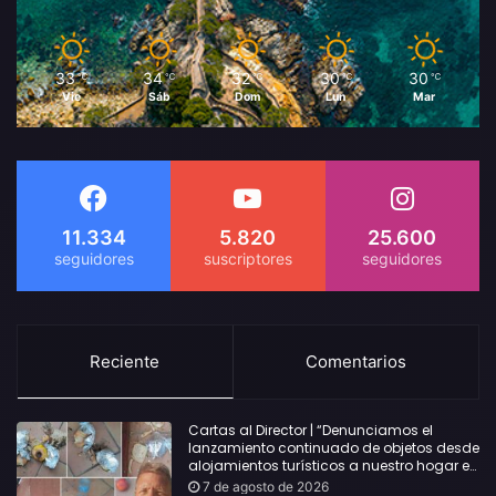
33
34
32
30
30
℃
℃
℃
℃
℃
Vie
Sáb
Dom
Lun
Mar
11.334
5.820
25.600
Reciente
Comentarios
Cartas al Director | “Denunciamos el
lanzamiento continuado de objetos desde
alojamientos turísticos a nuestro hogar en
Lloret: Podría haber causado una
7 de agosto de 2026