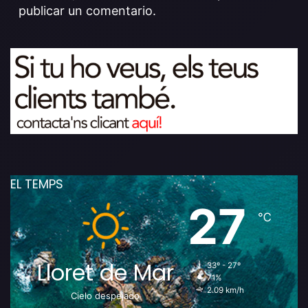
publicar un comentario.
EL TEMPS
27
℃
Lloret de Mar
33º - 27º
71%
2.09 km/h
Cielo despejado