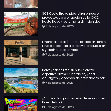
desgracia”
SOS Costa Brava pide retirar el nuevo
proyecto de prolongación de la C-32
hasta Lloret y reclama la dimisión de
Sílvia Paneque
7 de agosto de 2026
Emprendedoras | Paneto renace en Lloret y
lleva el bocadillo a otro nivel: producto km
0 y espíritu “Beach Vibes”
7 de agosto de 2026
Lloret ya tiene lista su nueva oferta
deportiva 2026/27: natación, yoga,
aquagym y decenas de actividades para
todas las edades
7 de agosto de 2026
¿Aún sin plan para este fin de semana en
Lloret de Mar?
6 de agosto de 2026