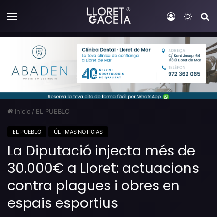
Menú
Iniciar sesi
Switch
B
Inicio
/
EL PUEBLO
EL PUEBLO
ÚLTIMAS NOTICIAS
La Diputació injecta més de
30.000€ a Lloret: actuacions
contra plagues i obres en
espais esportius