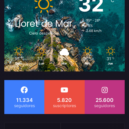
32
℃
Lloret de Mar
35º - 28º
75%
2.68 km/h
Cielo despejado
35
33
30
30
31
℃
℃
℃
℃
℃
Dom
Lun
Mar
Mié
Jue
11.334
5.820
25.600