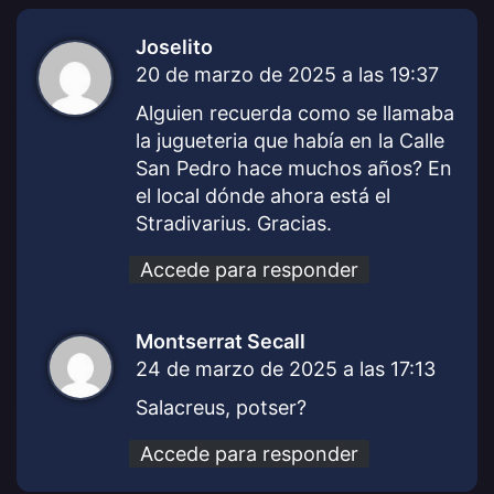
Joselito
d
20 de marzo de 2025 a las 19:37
i
c
Alguien recuerda como se llamaba
e
la jugueteria que había en la Calle
:
San Pedro hace muchos años? En
el local dónde ahora está el
Stradivarius. Gracias.
Accede para responder
Montserrat Secall
d
24 de marzo de 2025 a las 17:13
i
c
Salacreus, potser?
e
:
Accede para responder