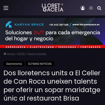
Menú
Iniciar sesi
Switch
B
Inicio
/
OCIO
/
Gastronomía
Gastronomía
ÚLTIMAS NOTICIAS
Dos lloretencs units a El Celler
de Can Roca uneixen talents
per oferir un sopar maridatge
únic al restaurant Brisa