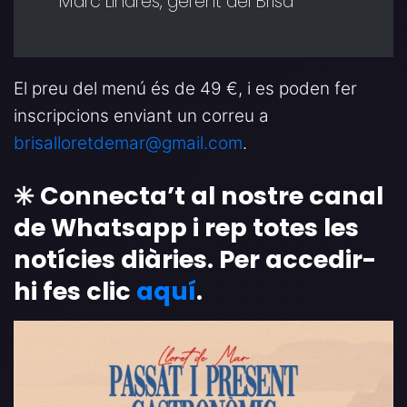
Marc Linares, gerent del Brisa
El preu del menú és de 49 €, i es poden fer
inscripcions enviant un correu a
brisalloretdemar@gmail.com
.
✳️ Connecta’t al nostre canal
de Whatsapp i rep totes les
notícies diàries. Per accedir-
hi fes clic
aquí
.