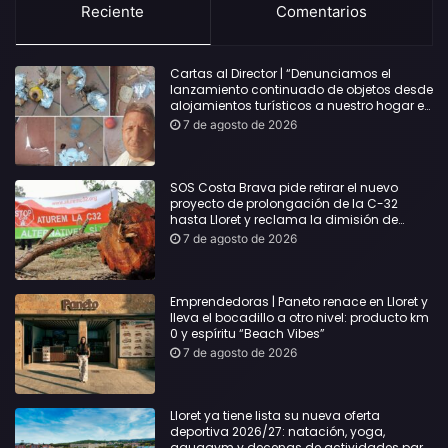
Reciente
Comentarios
Cartas al Director | “Denunciamos el
lanzamiento continuado de objetos desde
alojamientos turísticos a nuestro hogar en
Lloret: Podría haber causado una
7 de agosto de 2026
desgracia”
SOS Costa Brava pide retirar el nuevo
proyecto de prolongación de la C-32
hasta Lloret y reclama la dimisión de
Sílvia Paneque
7 de agosto de 2026
Emprendedoras | Paneto renace en Lloret y
lleva el bocadillo a otro nivel: producto km
0 y espíritu “Beach Vibes”
7 de agosto de 2026
Lloret ya tiene lista su nueva oferta
deportiva 2026/27: natación, yoga,
aquagym y decenas de actividades para