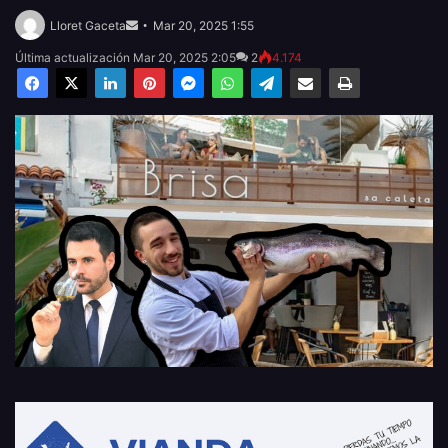
Send
an
Lloret Gaceta
Mar 20, 2025 1:55
email
Última actualización Mar 20, 2025 2:05
2
4.174
Facebook
X
LinkedIn
Pinterest
Messenger
WhatsApp
Telegram
Compartir por email
Imprimir