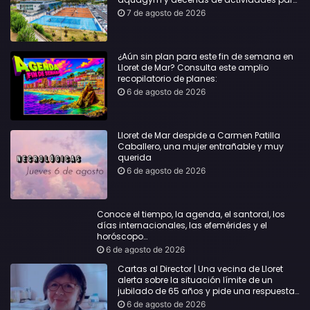
todas las edades
7 de agosto de 2026
¿Aún sin plan para este fin de semana en
Lloret de Mar? Consulta este amplio
recopilatorio de planes:
6 de agosto de 2026
Lloret de Mar despide a Carmen Patilla
Caballero, una mujer entrañable y muy
querida
6 de agosto de 2026
Conoce el tiempo, la agenda, el santoral, los
días internacionales, las efemérides y el
horóscopo…
6 de agosto de 2026
Cartas al Director | Una vecina de Lloret
alerta sobre la situación límite de un
jubilado de 65 años y pide una respuesta
urgente
6 de agosto de 2026