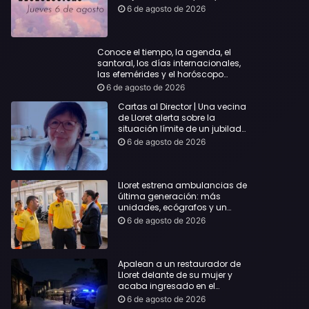
querida
6 de agosto de 2026
Conoce el tiempo, la agenda, el
santoral, los días internacionales,
las efemérides y el horóscopo…
6 de agosto de 2026
Cartas al Director | Una vecina
de Lloret alerta sobre la
situación límite de un jubilado
de 65 años y pide una
6 de agosto de 2026
respuesta urgente
Lloret estrena ambulancias de
última generación: más
unidades, ecógrafos y un
servicio reforzado las 24 horas
6 de agosto de 2026
Apalean a un restaurador de
Lloret delante de su mujer y
acaba ingresado en el
Hospital Vall d’Hebron
6 de agosto de 2026