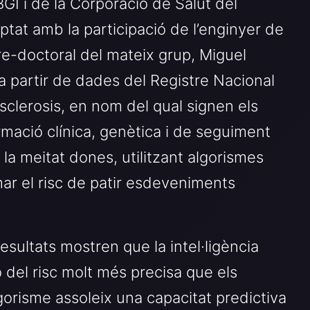
IBGI i de la Corporació de Salut del
tat amb la participació de l’enginyer de
re-doctoral del mateix grup, Miguel
a partir de dades del Registre Nacional
sclerosis, en nom del qual signen els
rmació clínica, genètica i de seguiment
a meitat dones, utilitzant algorismes
ar el risc de patir esdeveniments
esultats mostren que la intel·ligència
ció del risc molt més precisa que els
algorisme assoleix una capacitat predictiva