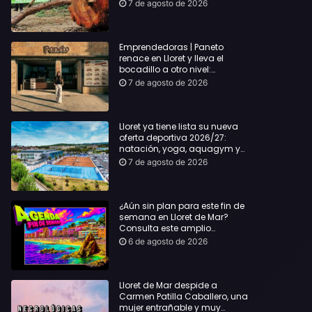
hasta Lloret y reclama la
7 de agosto de 2026
dimisión de Sílvia Paneque
Emprendedoras | Paneto
renace en Lloret y lleva el
bocadillo a otro nivel:
producto km 0 y espíritu
7 de agosto de 2026
“Beach Vibes”
Lloret ya tiene lista su nueva
oferta deportiva 2026/27:
natación, yoga, aquagym y
decenas de actividades para
7 de agosto de 2026
todas las edades
¿Aún sin plan para este fin de
semana en Lloret de Mar?
Consulta este amplio
recopilatorio de planes:
6 de agosto de 2026
Lloret de Mar despide a
Carmen Patilla Caballero, una
mujer entrañable y muy