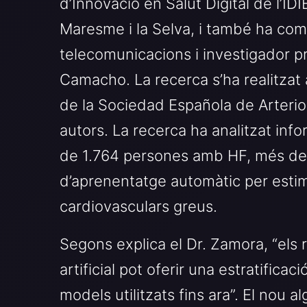
d’Innovació en Salut Digital de l’ID
Maresme i la Selva, i també ha comp
telecomunicacions i investigador p
Camacho. La recerca s’ha realitzat 
de la Sociedad Española de Arterio
autors. La recerca ha analitzat info
de 1.764 persones amb HF, més de l
d’aprenentatge automàtic per estim
cardiovasculars greus.
Segons explica el Dr. Zamora, “els r
artificial pot oferir una estratifica
models utilitzats fins ara”. El nou 