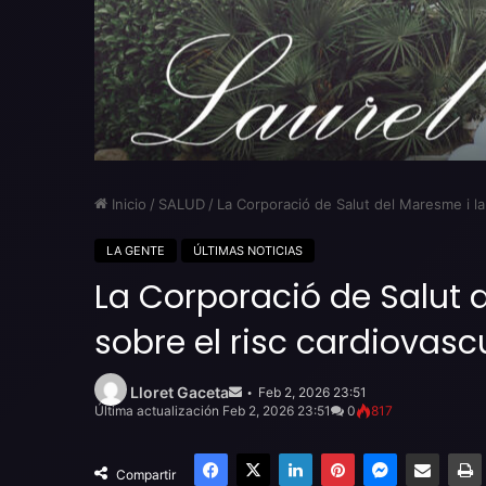
Inicio
/
SALUD
/
La Corporació de Salut del Maresme i la 
LA GENTE
ÚLTIMAS NOTICIAS
La Corporació de Salut d
sobre el risc cardiovasc
Send
an
Lloret Gaceta
Feb 2, 2026 23:51
email
Última actualización Feb 2, 2026 23:51
0
817
Facebook
X
LinkedIn
Pinterest
Messenger
Compartir por email
Compartir