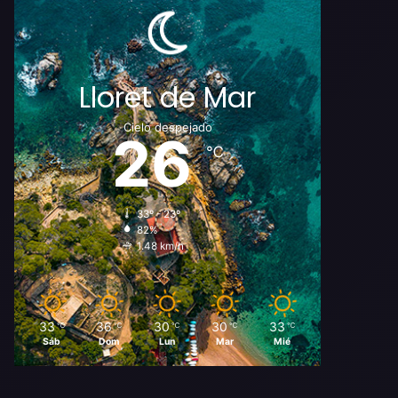
Lloret de Mar
Cielo despejado
26
℃
33º - 23º
82%
1.48 km/h
33
36
30
30
33
℃
℃
℃
℃
℃
Sáb
Dom
Lun
Mar
Mié