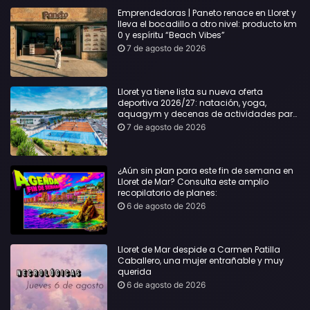
Emprendedoras | Paneto renace en Lloret y
lleva el bocadillo a otro nivel: producto km
0 y espíritu “Beach Vibes”
7 de agosto de 2026
Lloret ya tiene lista su nueva oferta
deportiva 2026/27: natación, yoga,
aquagym y decenas de actividades para
todas las edades
7 de agosto de 2026
¿Aún sin plan para este fin de semana en
Lloret de Mar? Consulta este amplio
recopilatorio de planes:
6 de agosto de 2026
Lloret de Mar despide a Carmen Patilla
Caballero, una mujer entrañable y muy
querida
6 de agosto de 2026