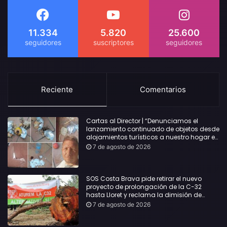
11.334
5.820
25.600
Reciente
Comentarios
Cartas al Director | “Denunciamos el
lanzamiento continuado de objetos desde
alojamientos turísticos a nuestro hogar en
Lloret: Podría haber causado una
7 de agosto de 2026
desgracia”
SOS Costa Brava pide retirar el nuevo
proyecto de prolongación de la C-32
hasta Lloret y reclama la dimisión de
Sílvia Paneque
7 de agosto de 2026