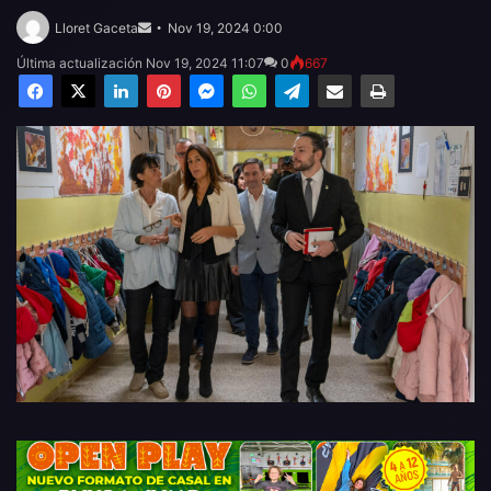
Send
an
Lloret Gaceta
Nov 19, 2024 0:00
email
Última actualización Nov 19, 2024 11:07
0
667
Facebook
X
LinkedIn
Pinterest
Messenger
WhatsApp
Telegram
Compartir por email
Imprimir