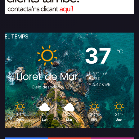
EL TEMPS
37
℃
Lloret de Mar
37º - 29º
37%
5.47 km/h
Cielo despejado
36
32
30
30
31
℃
℃
℃
℃
℃
Dom
Lun
Mar
Mié
Jue