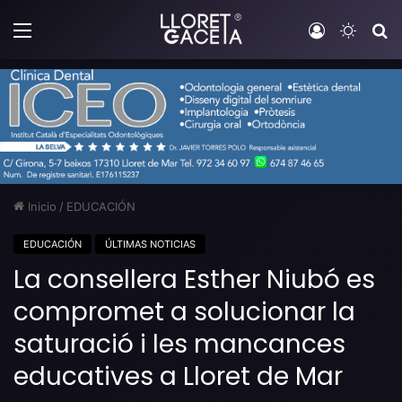
Menú
Iniciar sesi
Switch
B
Inicio
/
EDUCACIÓN
EDUCACIÓN
ÚLTIMAS NOTICIAS
La consellera Esther Niubó es
compromet a solucionar la
saturació i les mancances
educatives a Lloret de Mar