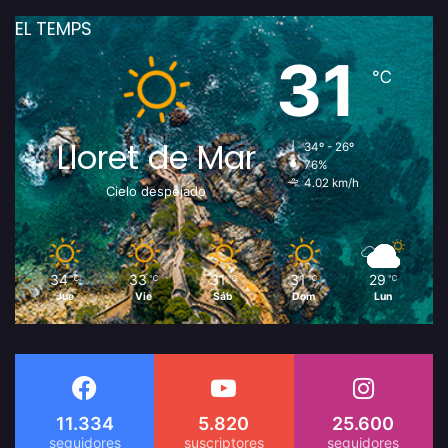
EL TEMPS
31
℃
Lloret de Mar
34º - 26º
76%
4.02 km/h
Cielo despejado
34
33
31
31
29
℃
℃
℃
℃
℃
Jue
Vie
Sáb
Dom
Lun
11.334
5.820
25.600