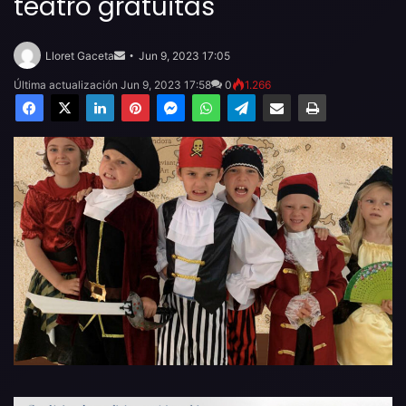
teatro gratuitas
Send
an
Lloret Gaceta
Jun 9, 2023 17:05
email
Última actualización Jun 9, 2023 17:58
0
1.266
Facebook
X
LinkedIn
Pinterest
Messenger
WhatsApp
Telegram
Compartir por email
Imprimir