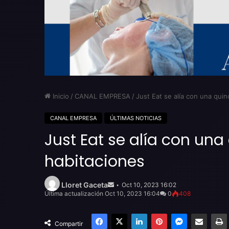
Inicio
/
CANAL EMPRESA
/
Just Eat se alía con una qui
CANAL EMPRESA
ÚLTIMAS NOTICIAS
Just Eat se alía con un
habitaciones
Send
an
Lloret Gaceta
Oct 10, 2023 16:02
email
Última actualización Oct 10, 2023 16:04
0
408
Facebook
X
LinkedIn
Pinterest
Messenger
Compartir por email
Compartir