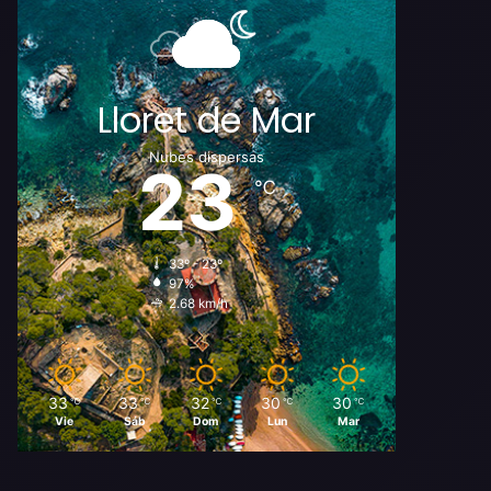
Lloret de Mar
Nubes dispersas
23
℃
33º - 23º
97%
2.68 km/h
33
33
32
30
30
℃
℃
℃
℃
℃
Vie
Sáb
Dom
Lun
Mar