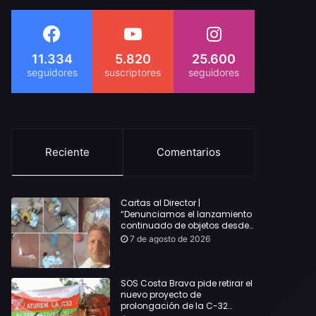
11.334
5.820
25.600
Reciente
Comentarios
Cartas al Director |
“Denunciamos el lanzamiento
continuado de objetos desde
alojamientos turísticos a
7 de agosto de 2026
nuestro hogar en Lloret: Podría
haber causado una
desgracia”
SOS Costa Brava pide retirar el
nuevo proyecto de
prolongación de la C-32