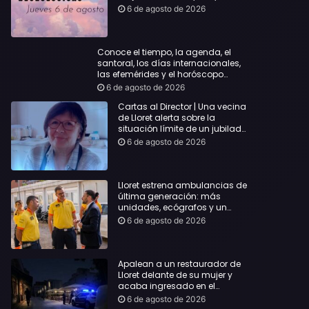
querida
6 de agosto de 2026
Conoce el tiempo, la agenda, el
santoral, los días internacionales,
las efemérides y el horóscopo…
6 de agosto de 2026
Cartas al Director | Una vecina
de Lloret alerta sobre la
situación límite de un jubilado
de 65 años y pide una
6 de agosto de 2026
respuesta urgente
Lloret estrena ambulancias de
última generación: más
unidades, ecógrafos y un
servicio reforzado las 24 horas
6 de agosto de 2026
Apalean a un restaurador de
Lloret delante de su mujer y
acaba ingresado en el
Hospital Vall d’Hebron
6 de agosto de 2026