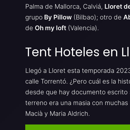
Palma de Mallorca, Calviá,
Lloret d
grupo
By Pillow
(Bilbao); otro de
A
de
Oh my loft
(Valencia).
Tent Hoteles en L
Llegó a Lloret esta temporada 2023
calle Torrentó. ¿Pero cuál es la his
desde que hay documento escrito so
terreno era una masia con muchas 
Macià y Maria Aldrich.