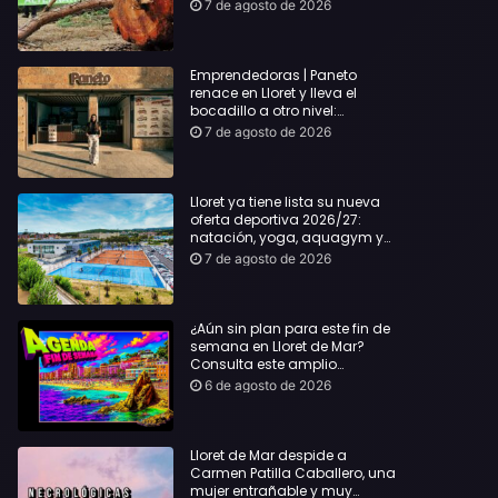
hasta Lloret y reclama la
7 de agosto de 2026
dimisión de Sílvia Paneque
Emprendedoras | Paneto
renace en Lloret y lleva el
bocadillo a otro nivel:
producto km 0 y espíritu
7 de agosto de 2026
“Beach Vibes”
Lloret ya tiene lista su nueva
oferta deportiva 2026/27:
natación, yoga, aquagym y
decenas de actividades para
7 de agosto de 2026
todas las edades
¿Aún sin plan para este fin de
semana en Lloret de Mar?
Consulta este amplio
recopilatorio de planes:
6 de agosto de 2026
Lloret de Mar despide a
Carmen Patilla Caballero, una
mujer entrañable y muy